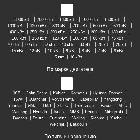
3000 кВт
2000 кВт
1800 кВт
1600 кВт
1500 кВт
1000 кВт
1200 кВт
800 кВт
700 кВт
600 кВт
500 кВт
400 кВт
350 кВт
300 кВт
250 кВт
200 кВт
180 кВт
160 кВт
150 кВт
120 кВт
100 кВт
80 кВт
75 кВт
70 кВт
60 кВт
50 кВт
40 кВт
30 кВт
25 кВт
20 кВт
15 кВт
12 кВт
10 кВт
9 кВт
8 кВт
7 кВт
6 кВт
5 квт
16 кВт
По марке двигателя
JCB
John Deere
Kohler
Komatsu
Hyundai-Doosan
FAW
Quanchai
Volvo Penta
Caterpillar
Yangdong
Yanmar
ЯМЗ
ТМЗ
SDEC
TSS Diesel
Fawde
MTU
Weifang
Hyundai
Iveco
ММЗ
Perkins
Mitsubishi
Doosan
Deutz
Cummins
Woling
Ricardo
Yuchai
Weichai
Baudouin
По типу и назначению