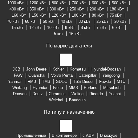
1000 кВт
1200 кВт
800 кВт
700 кВт
600 кВт
500 кВт
400 кВт
350 кВт
300 кВт
250 кВт
200 кВт
180 кВт
160 кВт
150 кВт
120 кВт
100 кВт
80 кВт
75 кВт
70 кВт
60 кВт
50 кВт
40 кВт
30 кВт
25 кВт
20 кВт
15 кВт
12 кВт
10 кВт
9 кВт
8 кВт
7 кВт
6 кВт
5 квт
16 кВт
По марке двигателя
JCB
John Deere
Kohler
Komatsu
Hyundai-Doosan
FAW
Quanchai
Volvo Penta
Caterpillar
Yangdong
Yanmar
ЯМЗ
ТМЗ
SDEC
TSS Diesel
Fawde
MTU
Weifang
Hyundai
Iveco
ММЗ
Perkins
Mitsubishi
Doosan
Deutz
Cummins
Woling
Ricardo
Yuchai
Weichai
Baudouin
По типу и назначению
Промышленные
В контейнере
с АВР
В кожухе