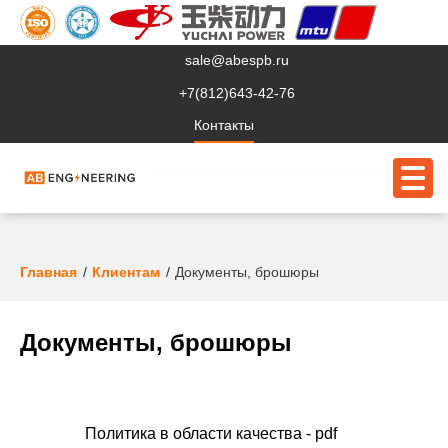
sale@abespb.ru
+7(812)643-42-76
Контакты
О компании
Главная
Клиентам
Документы, брошюры
Клиентам
Документы, брошюры
Продукция
Сервис
Судовое ЭО
Политика в области качества - pdf