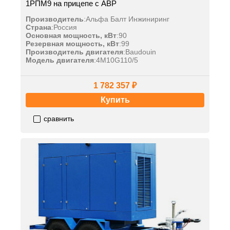
1РПМ9 на прицепе с АВР
Производитель
:
Альфа Балт Инжиниринг
Страна
:
Россия
Основная мощность, кВт
:
90
Резервная мощность, кВт
:
99
Производитель двигателя
:
Baudouin
Модель двигателя
:
4M10G110/5
1 782 357 ₽
Купить
сравнить