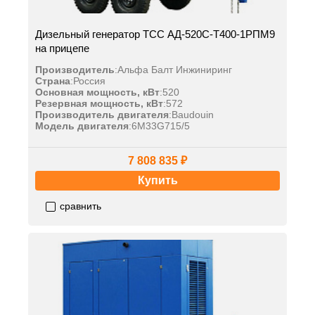
Дизельный генератор ТСС АД-520С-Т400-1РПМ9
на прицепе
Производитель
:
Альфа Балт Инжиниринг
Страна
:
Россия
Основная мощность, кВт
:
520
Резервная мощность, кВт
:
572
Производитель двигателя
:
Baudouin
Модель двигателя
:
6M33G715/5
7 808 835 ₽
Купить
сравнить