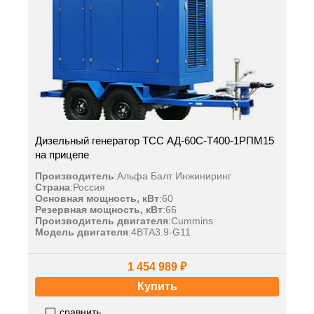
Дизельный генератор ТСС АД-60С-Т400-1РПМ15
на прицепе
Производитель
:
Альфа Балт Инжиниринг
Страна
:
Россия
Основная мощность, кВт
:
60
Резервная мощность, кВт
:
66
Производитель двигателя
:
Cummins
Модель двигателя
:
4BTA3.9-G11
1 454 989 ₽
Купить
сравнить