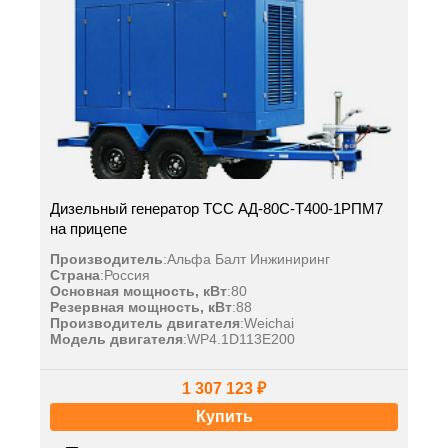
Дизельный генератор ТСС АД-80С-Т400-1РПМ7
на прицепе
Производитель
:
Альфа Балт Инжиниринг
Страна
:
Россия
Основная мощность, кВт
:
80
Резервная мощность, кВт
:
88
Производитель двигателя
:
Weichai
Модель двигателя
:
WP4.1D113E200
1 307 123 ₽
Купить