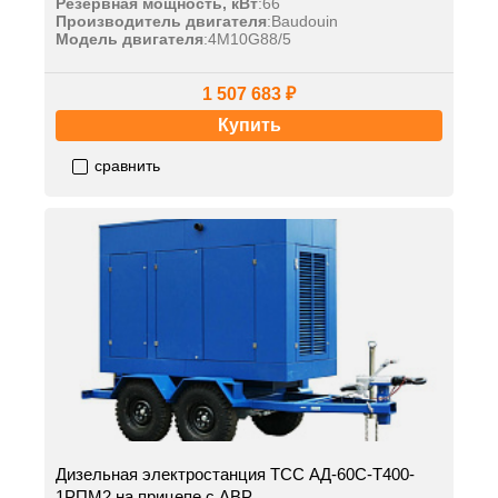
Резервная мощность, кВт
:
66
Производитель двигателя
:
Baudouin
Модель двигателя
:
4M10G88/5
1 507 683 ₽
Купить
сравнить
Дизельная электростанция ТСС АД-60С-Т400-
1РПМ2 на прицепе с АВР