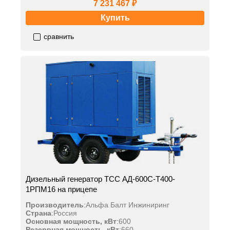
7 231 467 ₽
Купить
сравнить
Дизельный генератор ТСС АД-600С-Т400-
1РПМ16 на прицепе
Производитель
:
Альфа Балт Инжиниринг
Страна
:
Россия
Основная мощность, кВт
:
600
Резервная мощность, кВт
:
660