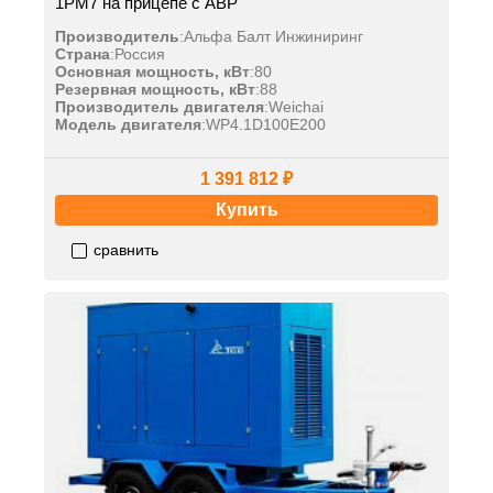
1РМ7 на прицепе с АВР
Производитель
:
Альфа Балт Инжиниринг
Страна
:
Россия
Основная мощность, кВт
:
80
Резервная мощность, кВт
:
88
Производитель двигателя
:
Weichai
Модель двигателя
:
WP4.1D100E200
1 391 812 ₽
Купить
сравнить