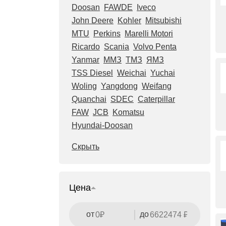
Doosan
FAWDE
Iveco
John Deere
Kohler
Mitsubishi
MTU
Perkins
Marelli Motori
Ricardo
Scania
Volvo Penta
Yanmar
ММЗ
ТМЗ
ЯМЗ
TSS Diesel
Weichai
Yuchai
Woling
Yangdong
Weifang
Quanchai
SDEC
Caterpillar
FAW
JCB
Komatsu
Hyundai-Doosan
Скрыть
Цена
от
до