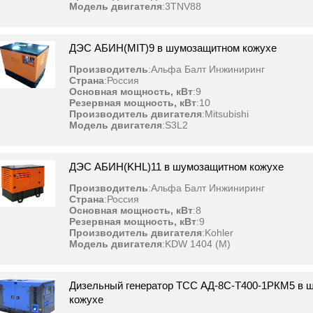
Модель двигателя
:
3TNV88
ДЭС АБИН(MIT)9 в шумозащитном кожухе
Производитель
:
Альфа Балт Инжиниринг
Страна
:
Россия
Основная мощность, кВт
:
9
Резервная мощность, кВт
:
10
Производитель двигателя
:
Mitsubishi
Модель двигателя
:
S3L2
ДЭС АБИН(KHL)11 в шумозащитном кожухе
Производитель
:
Альфа Балт Инжиниринг
Страна
:
Россия
Основная мощность, кВт
:
8
Резервная мощность, кВт
:
9
Производитель двигателя
:
Kohler
Модель двигателя
:
KDW 1404 (M)
Дизельный генератор ТСС АД-8С-Т400-1РКМ5 в 
кожухе