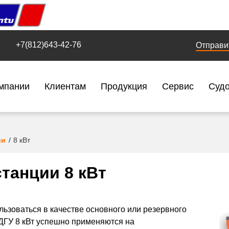
+7(812)643-42-76
Отправи
мпании
Клиентам
Продукция
Сервис
Суд
ии
8 кВт
танции 8 кВт
льзоваться в качестве основного или резервного
ДГУ 8 кВт успешно применяются на