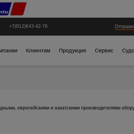
+7(812)643-42-76
Отправи
мпании
Клиентам
Продукция
Сервис
Суд
адными, европейскими и азиатскими производителями обор