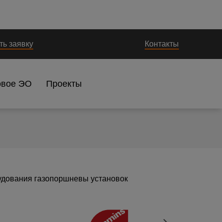
ть заявку
Контакты
овое ЭО
Проекты
удования газопоршневы установок