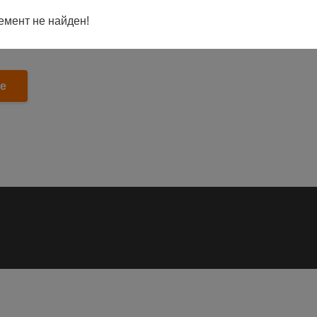
емент не найден!
e