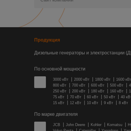
Продукция
Дизельные генераторы и электростанции (Д
По основной мощности
3000 кВт
2000 кВт
1800 кВт
1600 кВ
800 кВт
700 кВт
600 кВт
500 кВт
4
250 кВт
200 кВт
180 кВт
160 кВт
1
75 кВт
70 кВт
60 кВт
50 кВт
40 кВ
15 кВт
12 кВт
10 кВт
9 кВт
8 кВт
По марке двигателя
JCB
John Deere
Kohler
Komatsu
H
Volvo Penta
Caterpillar
Yangdong
Yan