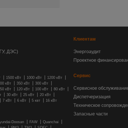
Клиентам
ГУ, ДЭС)
Энергоаудит
Проектное финансирова
Сервис
т
1500 кВт
1000 кВт
1200 кВт
00 кВт
350 кВт
300 кВт
Сервисное обслуживани
50 кВт
120 кВт
100 кВт
80 кВт
т
30 кВт
25 кВт
20 кВт
Диспетчеризация
7 кВт
6 кВт
5 квт
16 кВт
Техническое сопровожде
Запасные части
yundai-Doosan
FAW
Quanchai
mar
ЯМЗ
ТМЗ
SDEC