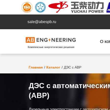
sale@abespb.ru
О ко
Комплексные энергетические решения
Главная
Каталог
ДЭС с АВР
ДЭС с автоматически
(АВР)
Дизельные электростанции с автозапуском