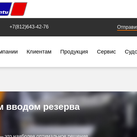
+7(812)643-42-76
Отправи
мпании
Клиентам
Продукция
Сервис
Суд
м вводом резерва
 — это наиболее оптимальное решение