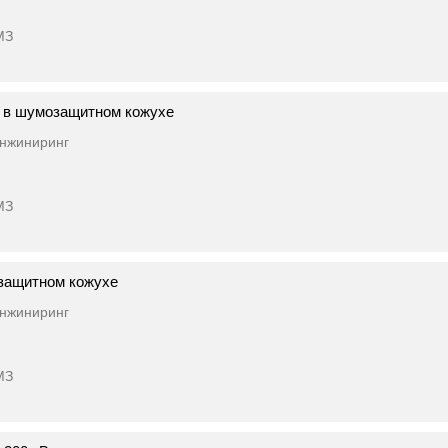
МЗ
 в шумозащитном кожухе
нжиниринг
МЗ
защитном кожухе
нжиниринг
МЗ