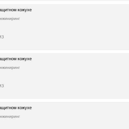
ащитном кожухе
нжиниринг
МЗ
ащитном кожухе
нжиниринг
МЗ
ащитном кожухе
нжиниринг