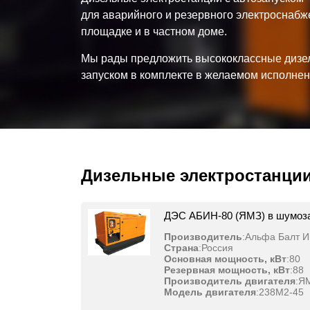
для аварийного и резервного электроснабж
площадке и в частном доме.
Мы рады предложить высококлассные дизел
запуском в комплекте в желаемом исполнен
Дизельные электростанции
ДЭС АБИН-80 (ЯМЗ) в шумоз
Производитель
:
Альфа Балт И
Страна
:
Россия
Основная мощность, кВт
:
80
Резервная мощность, кВт
:
88
Производитель двигателя
:
Я
Модель двигателя
:
238М2-45