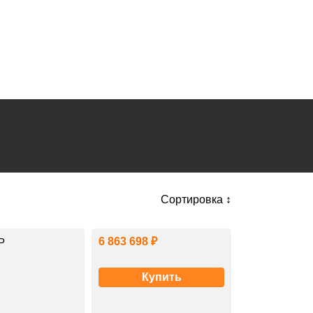
Сортировка ↕
6 863 698 ₽
Р
Купить