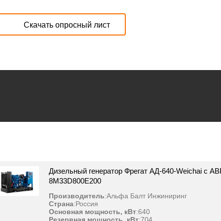
Скачать опросный лист
Дизельный генератор Фрегат АД-640-Weichai с АВ
8M33D800E200
Производитель
:
Альфа Балт Инжиниринг
Страна
:
Россия
Основная мощность, кВт
:
640
Резервная мощность, кВт
:
704