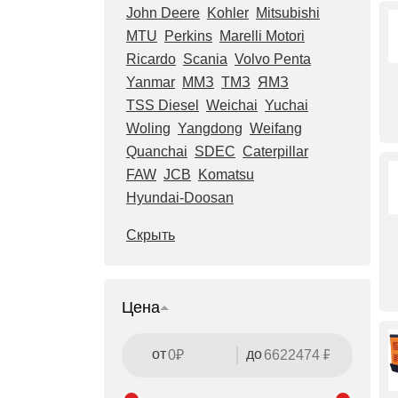
John Deere
Kohler
Mitsubishi
MTU
Perkins
Marelli Motori
Ricardo
Scania
Volvo Penta
Yanmar
ММЗ
ТМЗ
ЯМЗ
TSS Diesel
Weichai
Yuchai
Woling
Yangdong
Weifang
Quanchai
SDEC
Caterpillar
FAW
JCB
Komatsu
Hyundai-Doosan
Скрыть
Цена
от
до