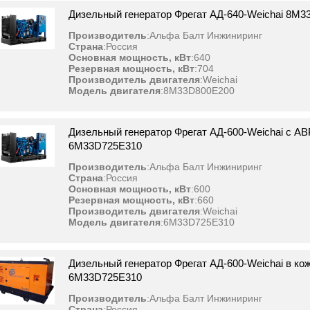
Дизельный генератор Фрегат АД-640-Weichai 8M
Производитель
:
Альфа Балт Инжиниринг
Страна
:
Россия
Основная мощность, кВт
:
640
Резервная мощность, кВт
:
704
Производитель двигателя
:
Weichai
Модель двигателя
:
8M33D800E200
Дизельный генератор Фрегат АД-600-Weichai с АВ
6M33D725E310
Производитель
:
Альфа Балт Инжиниринг
Страна
:
Россия
Основная мощность, кВт
:
600
Резервная мощность, кВт
:
660
Производитель двигателя
:
Weichai
Модель двигателя
:
6M33D725E310
Дизельный генератор Фрегат АД-600-Weichai в ко
6M33D725E310
Производитель
:
Альфа Балт Инжиниринг
Страна
:
Россия