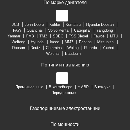
По марке двигателя
JCB
John Deere
Kohler
Komatsu
Hyundai-Doosan
FAW
Quanchai
Volvo Penta
Caterpillar
Yangdong
Yanmar
ЯМЗ
ТМЗ
SDEC
TSS Diesel
Fawde
MTU
Weifang
Hyundai
Iveco
ММЗ
Perkins
Mitsubishi
Doosan
Deutz
Cummins
Woling
Ricardo
Yuchai
Weichai
Baudouin
По типу и назначению
Промышленные
В контейнере
с АВР
В кожухе
Передвижные
Газопоршневые электростанции
По мощности