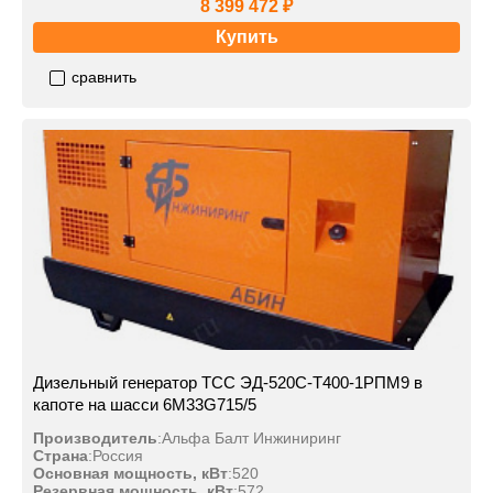
8 399 472 ₽
Купить
сравнить
Дизельный генератор ТСС ЭД-520С-Т400-1РПМ9 в
капоте на шасси 6M33G715/5
Производитель
:
Альфа Балт Инжиниринг
Страна
:
Россия
Основная мощность, кВт
:
520
Резервная мощность, кВт
:
572