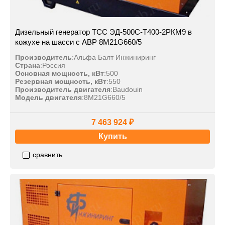
Дизельный генератор ТСС ЭД-500С-Т400-2РКМ9 в
кожухе на шасси с АВР 8M21G660/5
Производитель
:
Альфа Балт Инжиниринг
Страна
:
Россия
Основная мощность, кВт
:
500
Резервная мощность, кВт
:
550
Производитель двигателя
:
Baudouin
Модель двигателя
:
8M21G660/5
7 463 924 ₽
Купить
сравнить