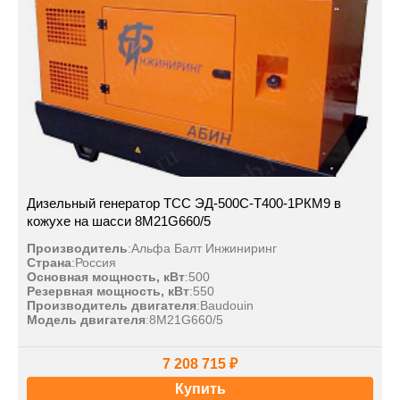
Дизельный генератор ТСС ЭД-500С-Т400-1РКМ9 в
кожухе на шасси 8M21G660/5
Производитель
:
Альфа Балт Инжиниринг
Страна
:
Россия
Основная мощность, кВт
:
500
Резервная мощность, кВт
:
550
Производитель двигателя
:
Baudouin
Модель двигателя
:
8M21G660/5
7 208 715 ₽
Купить