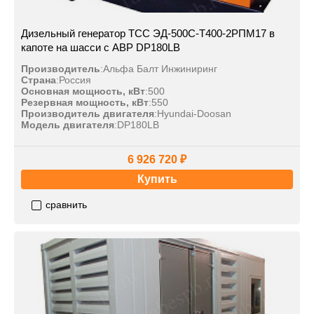
Дизельный генератор ТСС ЭД-500С-Т400-2РПМ17 в
капоте на шасси с АВР DP180LB
Производитель
:
Альфа Балт Инжиниринг
Страна
:
Россия
Основная мощность, кВт
:
500
Резервная мощность, кВт
:
550
Производитель двигателя
:
Hyundai-Doosan
Модель двигателя
:
DP180LB
6 926 720 ₽
Купить
сравнить