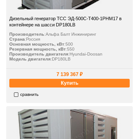
Дизельный генератор ТСС ЭД-500С-Т400-1РНМ17 в
контейнере на шасси DP180LB
Производитель
:
Альфа Балт Инжиниринг
Страна
:
Россия
Основная мощность, кВт
:
500
Резервная мощность, кВт
:
550
Производитель двигателя
:
Hyundai-Doosan
Модель двигателя
:
DP180LB
7 139 367 ₽
Купить
сравнить