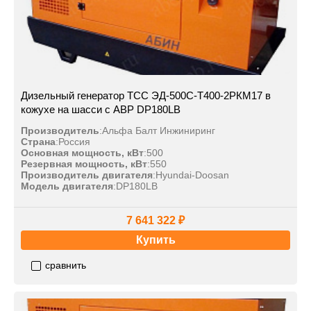
Дизельный генератор ТСС ЭД-500С-Т400-2РКМ17 в
кожухе на шасси с АВР DP180LB
Производитель
:
Альфа Балт Инжиниринг
Страна
:
Россия
Основная мощность, кВт
:
500
Резервная мощность, кВт
:
550
Производитель двигателя
:
Hyundai-Doosan
Модель двигателя
:
DP180LB
7 641 322 ₽
Купить
сравнить