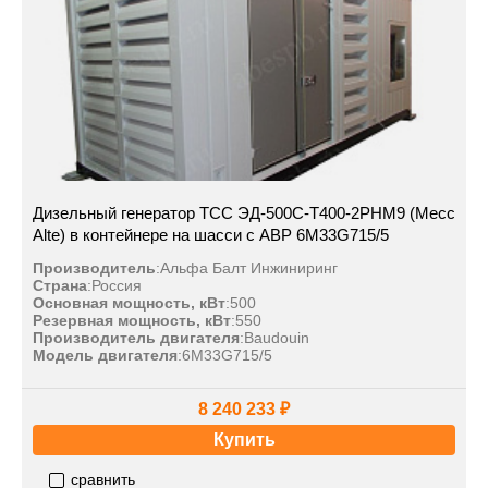
Дизельный генератор ТСС ЭД-500С-Т400-2РНМ9 (Mecc
Alte) в контейнере на шасси с АВР 6M33G715/5
Производитель
:
Альфа Балт Инжиниринг
Страна
:
Россия
Основная мощность, кВт
:
500
Резервная мощность, кВт
:
550
Производитель двигателя
:
Baudouin
Модель двигателя
:
6M33G715/5
8 240 233 ₽
Купить
сравнить