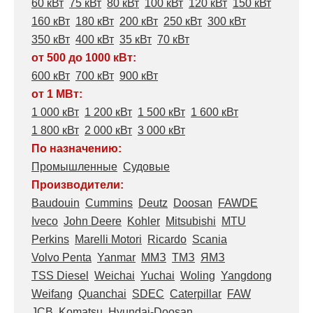
60 кВт
75 кВт
80 кВт
100 кВт
120 кВт
150 кВт
160 кВт
180 кВт
200 кВт
250 кВт
300 кВт
350 кВт
400 кВт
35 кВт
70 кВт
от 500 до 1000 кВт:
600 кВт
700 кВт
900 кВт
от 1 МВт:
1 000 кВт
1 200 кВт
1 500 кВт
1 600 кВт
1 800 кВт
2 000 кВт
3 000 кВт
По назначению:
Промышленные
Судовые
Производители:
Baudouin
Cummins
Deutz
Doosan
FAWDE
Iveco
John Deere
Kohler
Mitsubishi
MTU
Perkins
Marelli Motori
Ricardo
Scania
Volvo Penta
Yanmar
ММЗ
ТМЗ
ЯМЗ
TSS Diesel
Weichai
Yuchai
Woling
Yangdong
Weifang
Quanchai
SDEC
Caterpillar
FAW
JCB
Komatsu
Hyundai-Doosan