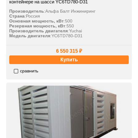
контейнере на шасси YC6TD780-D31
Производитель
:
Альфа Балт Инжиниринг
Страна
:
Россия
Основная мощность, кВт
:
500
Резервная мощность, кВт
:
550
Производитель двигателя
:
Yuchai
Модель двигателя
:
YC6TD780-D31
6 550 315 ₽
Купить
сравнить