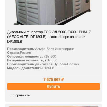
Дизельный генератор ТСС ЭД-500С-Т400-1РНМ17
(MECC ALTE, DP180LB) в контейнере на шасси
DP180LB
Производитель
:
Альфа Балт Инжиниринг
Страна
:
Россия
Основная мощность, кВт
:
500
Резервная мощность, кВт
:
550
Производитель двигателя
:
Hyundai-Doosan
Модель двигателя
:
DP180LB
7 675 667 ₽
Купить
сравнить