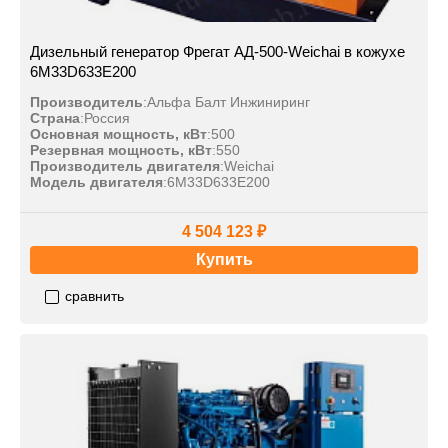
Дизельный генератор Фрегат АД-500-Weichai в кожухе
6M33D633E200
Производитель
:
Альфа Балт Инжиниринг
Страна
:
Россия
Основная мощность, кВт
:
500
Резервная мощность, кВт
:
550
Производитель двигателя
:
Weichai
Модель двигателя
:
6M33D633E200
4 504 123 ₽
Купить
сравнить