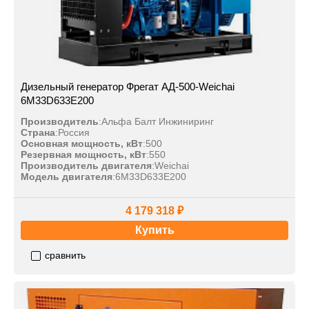
Дизельный генератор Фрегат АД-500-Weichai
6M33D633E200
Производитель
:
Альфа Балт Инжиниринг
Страна
:
Россия
Основная мощность, кВт
:
500
Резервная мощность, кВт
:
550
Производитель двигателя
:
Weichai
Модель двигателя
:
6M33D633E200
4 179 318 ₽
Купить
сравнить