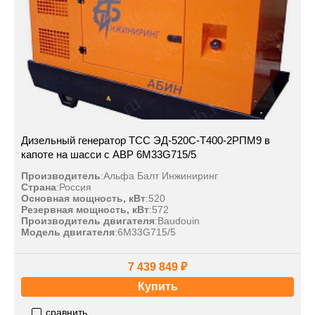
Дизельный генератор ТСС ЭД-520С-Т400-2РПМ9 в
капоте на шасси с АВР 6M33G715/5
Производитель
:
Альфа Балт Инжиниринг
Страна
:
Россия
Основная мощность, кВт
:
520
Резервная мощность, кВт
:
572
Производитель двигателя
:
Baudouin
Модель двигателя
:
6M33G715/5
7 439 849 ₽
Купить
сравнить