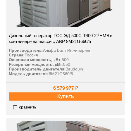
Дизельный генератор ТСС ЭД-500С-Т400-2РНМ9 в
контейнере на шасси с АВР 8M21G660/5
Производитель
:
Альфа Балт Инжиниринг
Страна
:
Россия
Основная мощность, кВт
:
500
Резервная мощность, кВт
:
550
Производитель двигателя
:
Baudouin
Модель двигателя
:
8M21G660/5
6 579 977 ₽
Купить
сравнить