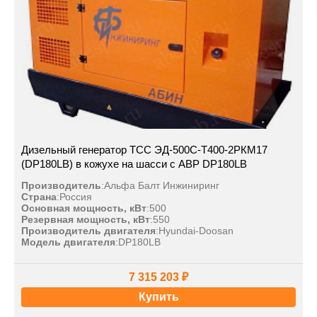
Дизельный генератор ТСС ЭД-500С-Т400-2РКМ17
(DP180LB) в кожухе на шасси с АВР DP180LB
Производитель
:
Альфа Балт Инжиниринг
Страна
:
Россия
Основная мощность, кВт
:
500
Резервная мощность, кВт
:
550
Производитель двигателя
:
Hyundai-Doosan
Модель двигателя
:
DP180LB
7 315 203 ₽
Купить