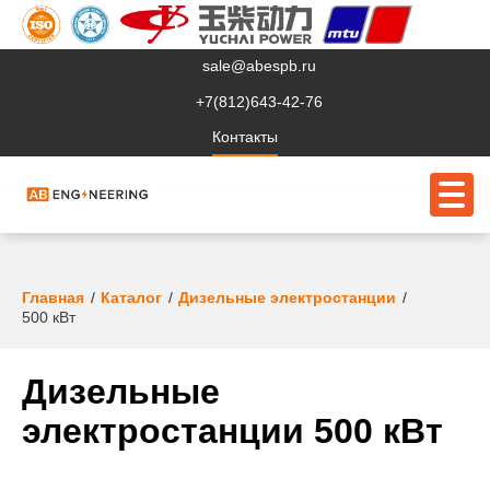
sale@abespb.ru
+7(812)643-42-76
Контакты
О компании
Главная
Каталог
Дизельные электростанции
500 кВт
Клиентам
Продукция
Дизельные
электростанции 500 кВт
Сервис
Судовое ЭО