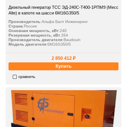
Дизельный генератор ТСС ЭД-240С-Т400-1РПМ9 (Mecc
Alte) в капоте на шасси 6M16G350/5
Производитель
:
Альфа Балт Инжиниринг
Страна
:
Россия
Основная мощность, кВт
:
240
Резервная мощность, кВт
:
264
Производитель двигателя
:
Baudouin
Модель двигателя
:
6M16G350/5
2 850 412 ₽
Купить
сравнить