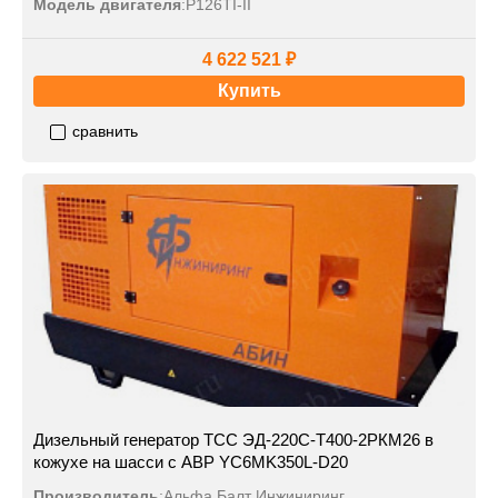
Модель двигателя
:
P126TI-II
4 622 521 ₽
Купить
сравнить
Дизельный генератор ТСС ЭД-220С-Т400-2РКМ26 в
кожухе на шасси с АВР YC6MK350L-D20
Производитель
:
Альфа Балт Инжиниринг