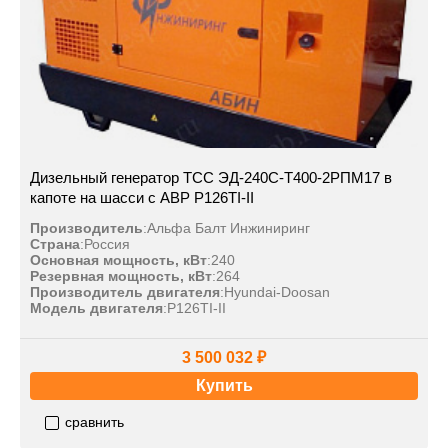
Дизельный генератор ТСС ЭД-240С-Т400-2РПМ17 в
капоте на шасси с АВР P126TI-II
Производитель
:
Альфа Балт Инжиниринг
Страна
:
Россия
Основная мощность, кВт
:
240
Резервная мощность, кВт
:
264
Производитель двигателя
:
Hyundai-Doosan
Модель двигателя
:
P126TI-II
3 500 032 ₽
Купить
сравнить