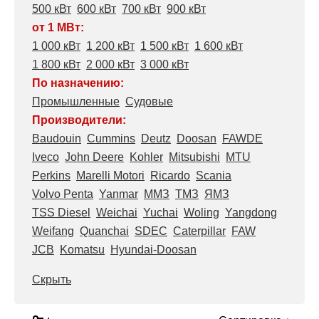
500 кВт
600 кВт
700 кВт
900 кВт
от 1 МВт:
1 000 кВт
1 200 кВт
1 500 кВт
1 600 кВт
1 800 кВт
2 000 кВт
3 000 кВт
По назначению:
Промышленные
Судовые
Производители:
Baudouin
Cummins
Deutz
Doosan
FAWDE
Iveco
John Deere
Kohler
Mitsubishi
MTU
Perkins
Marelli Motori
Ricardo
Scania
Volvo Penta
Yanmar
ММЗ
ТМЗ
ЯМЗ
TSS Diesel
Weichai
Yuchai
Woling
Yangdong
Weifang
Quanchai
SDEC
Caterpillar
FAW
JCB
Komatsu
Hyundai-Doosan
Скрыть