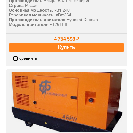
Производитель
:
Альфа Балт Инжиниринг
Страна
:
Россия
Основная мощность, кВт
:
240
Резервная мощность, кВт
:
264
Производитель двигателя
:
Hyundai-Doosan
Модель двигателя
:
P126TI-II
4 754 598 ₽
Купить
сравнить