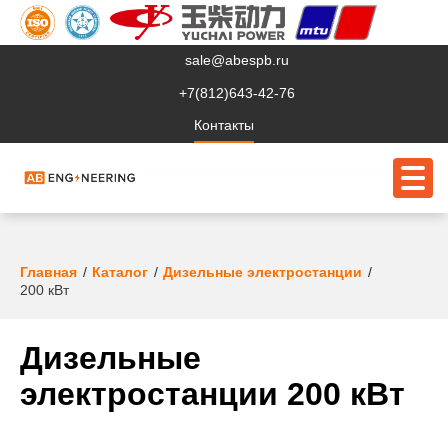
sale@abespb.ru
+7(812)643-42-76
Контакты
О компании
Главная
Каталог
Дизельные электростанции
200 кВт
Клиентам
Продукция
Дизельные
электростанции 200 кВт
Сервис
Судовое ЭО