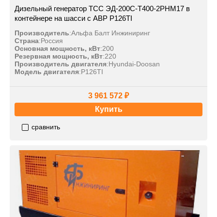
Дизельный генератор ТСС ЭД-200С-Т400-2РНМ17 в
контейнере на шасси с АВР P126TI
Производитель
:
Альфа Балт Инжиниринг
Страна
:
Россия
Основная мощность, кВт
:
200
Резервная мощность, кВт
:
220
Производитель двигателя
:
Hyundai-Doosan
Модель двигателя
:
P126TI
3 961 572 ₽
Купить
сравнить