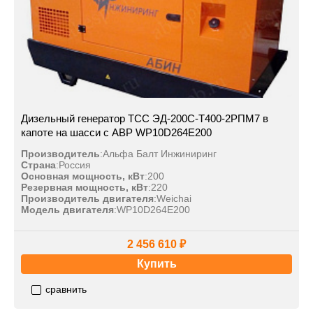
Дизельный генератор ТСС ЭД-200С-Т400-2РПМ7 в
капоте на шасси с АВР WP10D264E200
Производитель
:
Альфа Балт Инжиниринг
Страна
:
Россия
Основная мощность, кВт
:
200
Резервная мощность, кВт
:
220
Производитель двигателя
:
Weichai
Модель двигателя
:
WP10D264E200
2 456 610 ₽
Купить
сравнить