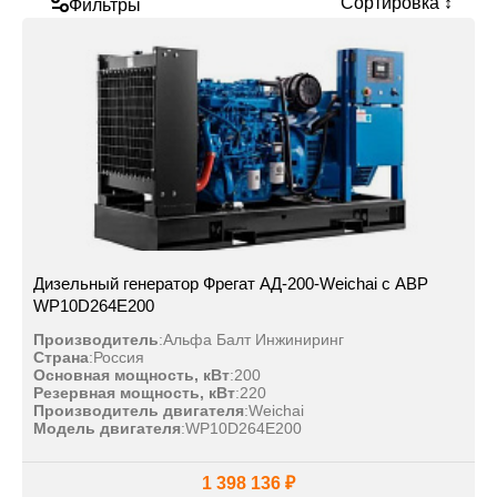
Сортировка ↕
Фильтры
Дизельный генератор Фрегат АД-200-Weichai с АВР
WP10D264E200
Производитель
:
Альфа Балт Инжиниринг
Страна
:
Россия
Основная мощность, кВт
:
200
Резервная мощность, кВт
:
220
Производитель двигателя
:
Weichai
Модель двигателя
:
WP10D264E200
1 398 136 ₽