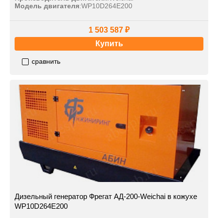
Модель двигателя
:
WP10D264E200
1 503 587 ₽
Купить
сравнить
Дизельный генератор Фрегат АД-200-Weichai в кожухе
WP10D264E200