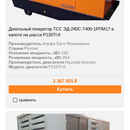
Дизельный генератор ТСС ЭД-240С-Т400-1РПМ17 в
капоте на шасси P126TI-II
Производитель
:
Альфа Балт Инжиниринг
Страна
:
Россия
Основная мощность, кВт
:
240
Резервная мощность, кВт
:
264
Производитель двигателя
:
Hyundai-Doosan
Модель двигателя
:
P126TI-II
3 367 955 ₽
Купить
сравнить