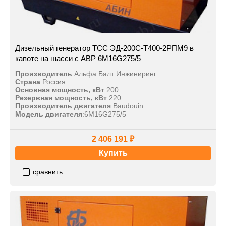
Дизельный генератор ТСС ЭД-200С-Т400-2РПМ9 в
капоте на шасси с АВР 6M16G275/5
Производитель
:
Альфа Балт Инжиниринг
Страна
:
Россия
Основная мощность, кВт
:
200
Резервная мощность, кВт
:
220
Производитель двигателя
:
Baudouin
Модель двигателя
:
6M16G275/5
2 406 191 ₽
Купить
сравнить