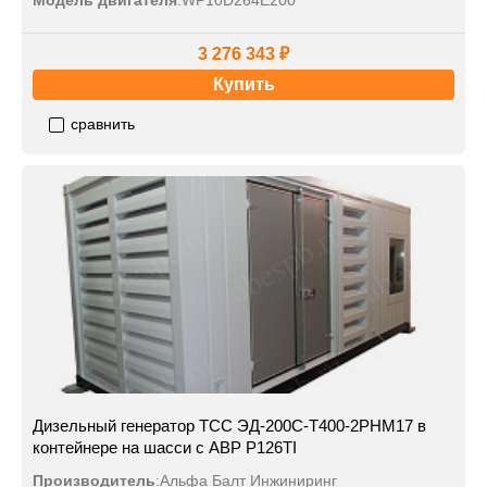
Модель двигателя
:
WP10D264E200
3 276 343 ₽
Купить
сравнить
Дизельный генератор ТСС ЭД-200С-Т400-2РНМ17 в
контейнере на шасси с АВР P126TI
Производитель
:
Альфа Балт Инжиниринг