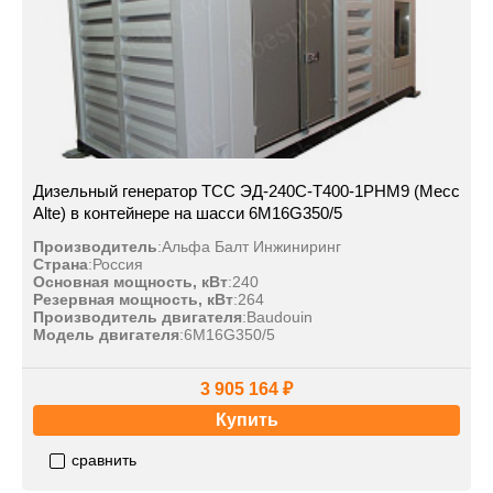
Дизельный генератор ТСС ЭД-240С-Т400-1РНМ9 (Mecc
Alte) в контейнере на шасси 6M16G350/5
Производитель
:
Альфа Балт Инжиниринг
Страна
:
Россия
Основная мощность, кВт
:
240
Резервная мощность, кВт
:
264
Производитель двигателя
:
Baudouin
Модель двигателя
:
6M16G350/5
3 905 164 ₽
Купить
сравнить