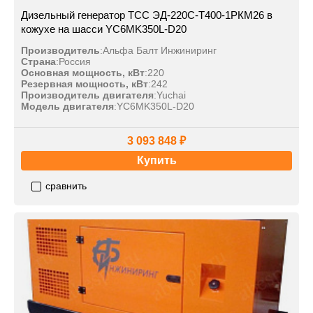
Дизельный генератор ТСС ЭД-220С-Т400-1РКМ26 в
кожухе на шасси YC6MK350L-D20
Производитель
:
Альфа Балт Инжиниринг
Страна
:
Россия
Основная мощность, кВт
:
220
Резервная мощность, кВт
:
242
Производитель двигателя
:
Yuchai
Модель двигателя
:
YC6MK350L-D20
3 093 848 ₽
Купить
сравнить