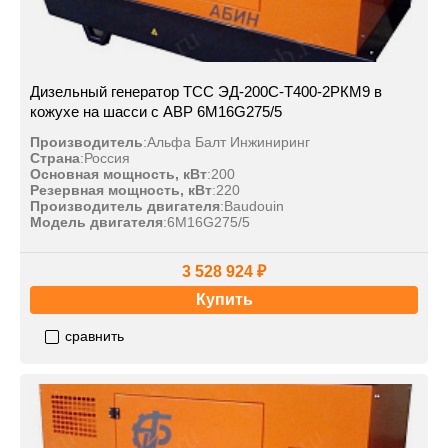
Дизельный генератор ТСС ЭД-200С-Т400-2РКМ9 в
кожухе на шасси с АВР 6M16G275/5
Производитель
:
Альфа Балт Инжиниринг
Страна
:
Россия
Основная мощность, кВт
:
200
Резервная мощность, кВт
:
220
Производитель двигателя
:
Baudouin
Модель двигателя
:
6M16G275/5
3 528 924 ₽
Купить
сравнить