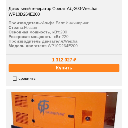
Дизельный генератор Фрегат АД-200-Weichai
WP10D264E200
Производитель
:
Альфа Балт Инжиниринг
Страна
:
Россия
Основная мощность, кВт
:
200
Резервная мощность, кВт
:
220
Производитель двигателя
:
Weichai
Модель двигателя
:
WP10D264E200
1 312 027 ₽
Купить
сравнить