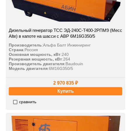
Дизельный генератор ТСС ЭД-240С-Т400-2РПМ9 (Mecc
Alte) в капоте на шасси с АВР 6M16G350/5
Производитель
:
Альфа Балт Инжиниринг
Страна
:
Россия
Основная мощность, кВт
:
240
Резервная мощность, кВт
:
264
Производитель двигателя
:
Baudouin
Модель двигателя
:
6M16G350/5
2 970 835 ₽
Купить
сравнить