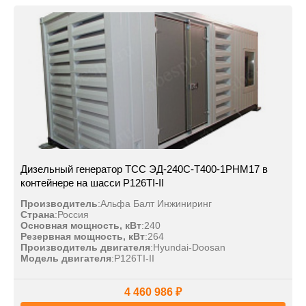
Дизельный генератор ТСС ЭД-240С-Т400-1РНМ17 в
контейнере на шасси P126TI-II
Производитель
:
Альфа Балт Инжиниринг
Страна
:
Россия
Основная мощность, кВт
:
240
Резервная мощность, кВт
:
264
Производитель двигателя
:
Hyundai-Doosan
Модель двигателя
:
P126TI-II
4 460 986 ₽