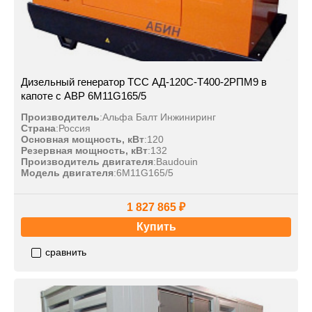
Дизельный генератор ТСС АД-120С-Т400-2РПМ9 в
капоте с АВР 6M11G165/5
Производитель
:
Альфа Балт Инжиниринг
Страна
:
Россия
Основная мощность, кВт
:
120
Резервная мощность, кВт
:
132
Производитель двигателя
:
Baudouin
Модель двигателя
:
6M11G165/5
1 827 865 ₽
Купить
сравнить