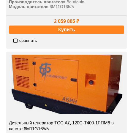
Производитель двигателя
:
Baudouin
Модель двигателя
:
6M11G165/5
2 059 885 ₽
Купить
сравнить
Дизельный генератор ТСС АД-120С-Т400-1РПМ9 в
капоте 6M11G165/5