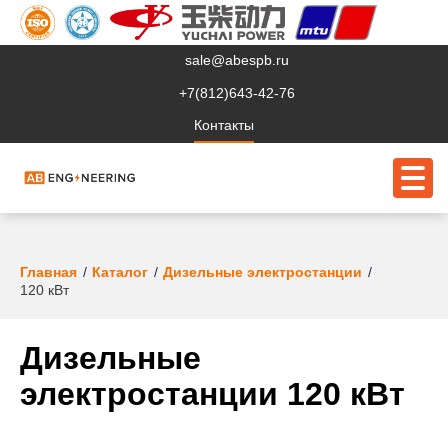
sale@abespb.ru
+7(812)643-42-76
Контакты
О компании
Главная
Каталог
Дизельные электростанции
120 кВт
Клиентам
Продукция
Дизельные
электростанции 120 кВт
Сервис
Судовое ЭО