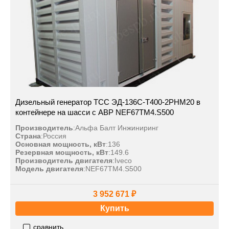
Дизельный генератор ТСС ЭД-136С-Т400-2РНМ20 в
контейнере на шасси с АВР NEF67TM4.S500
Производитель
:
Альфа Балт Инжиниринг
Страна
:
Россия
Основная мощность, кВт
:
136
Резервная мощность, кВт
:
149.6
Производитель двигателя
:
Iveco
Модель двигателя
:
NEF67TM4.S500
3 952 671 ₽
Купить
сравнить