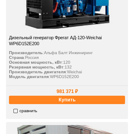
Дизельный генератор Фрегат АД-120-Weichai
WP6D152E200
Производитель
:
Альфа Балт Инжиниринг
Страна
:
Россия
Основная мощность, кВт
:
120
Резервная мощность, кВт
:
132
Производитель двигателя
:
Weichai
Модель двигателя
:
WP6D152E200
981 371 ₽
Купить
сравнить