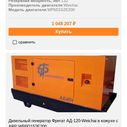
Резервная мощность, кВт
:
132
Производитель двигателя
:
Weichai
Модель двигателя
:
WP6D152E200
1 048 207 ₽
Купить
сравнить
Дизельный генератор Фрегат АД-120-Weichai в кожухе с
АВР WP6D152E200