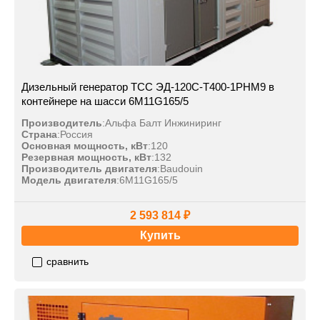
Дизельный генератор ТСС ЭД-120С-Т400-1РНМ9 в
контейнере на шасси 6M11G165/5
Производитель
:
Альфа Балт Инжиниринг
Страна
:
Россия
Основная мощность, кВт
:
120
Резервная мощность, кВт
:
132
Производитель двигателя
:
Baudouin
Модель двигателя
:
6M11G165/5
2 593 814 ₽
Купить
сравнить