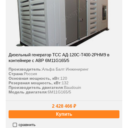
Дизельный генератор ТСС АД-120С-Т400-2РНМ9 в
контейнере с АВР 6M11G165/5
Производитель
:
Альфа Балт Инжиниринг
Страна
:
Россия
Основная мощность, кВт
:
120
Резервная мощность, кВт
:
132
Производитель двигателя
:
Baudouin
Модель двигателя
:
6M11G165/5
2 428 466 ₽
Купить
сравнить