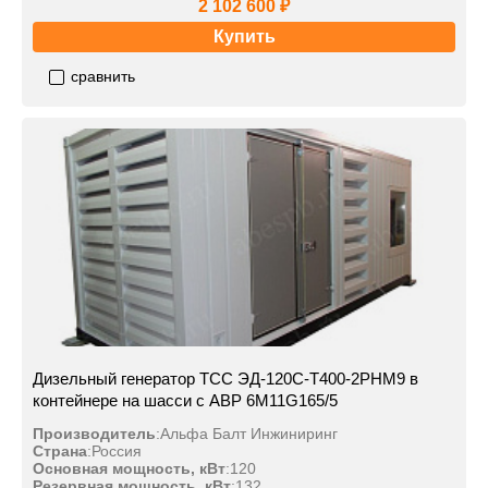
2 102 600 ₽
Купить
сравнить
Дизельный генератор ТСС ЭД-120С-Т400-2РНМ9 в
контейнере на шасси с АВР 6M11G165/5
Производитель
:
Альфа Балт Инжиниринг
Страна
:
Россия
Основная мощность, кВт
:
120
Резервная мощность, кВт
:
132