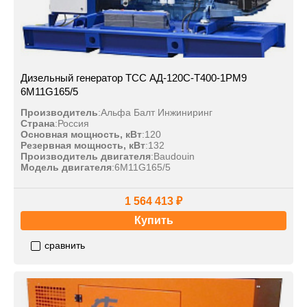
Дизельный генератор ТСС АД-120С-Т400-1РМ9
6M11G165/5
Производитель
:
Альфа Балт Инжиниринг
Страна
:
Россия
Основная мощность, кВт
:
120
Резервная мощность, кВт
:
132
Производитель двигателя
:
Baudouin
Модель двигателя
:
6M11G165/5
1 564 413 ₽
Купить
сравнить