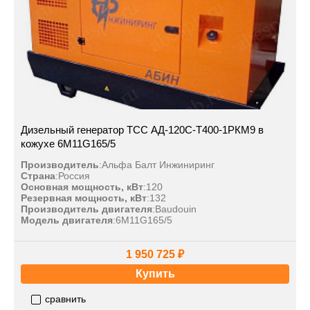
Дизельный генератор ТСС АД-120С-Т400-1РКМ9 в
кожухе 6M11G165/5
Производитель
:
Альфа Балт Инжиниринг
Страна
:
Россия
Основная мощность, кВт
:
120
Резервная мощность, кВт
:
132
Производитель двигателя
:
Baudouin
Модель двигателя
:
6M11G165/5
1 950 725 ₽
Купить
сравнить