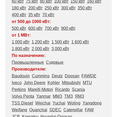
60 кВт
75 кВт
80 кВт
100 кВт
150 кВт
160 кВт
180 кВт
200 кВт
250 кВт
300 кВт
350 кВт
400 кВт
35 кВт
70 кВт
от 500 до 1000 кВт:
500 кВт
600 кВт
700 кВт
900 кВт
от 1 МВт:
1 000 кВт
1 200 кВт
1 500 кВт
1 600 кВт
1 800 кВт
2 000 кВт
3 000 кВт
По назначению:
Промышленные
Судовые
Производители:
Baudouin
Cummins
Deutz
Doosan
FAWDE
Iveco
John Deere
Kohler
Mitsubishi
MTU
Perkins
Marelli Motori
Ricardo
Scania
Volvo Penta
Yanmar
ММЗ
ТМЗ
ЯМЗ
TSS Diesel
Weichai
Yuchai
Woling
Yangdong
Weifang
Quanchai
SDEC
Caterpillar
FAW
JCB
Komatsu
Hyundai-Doosan