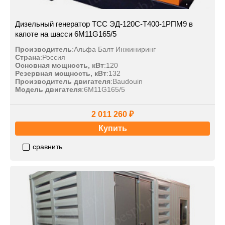
Дизельный генератор ТСС ЭД-120С-Т400-1РПМ9 в
капоте на шасси 6M11G165/5
Производитель
:
Альфа Балт Инжиниринг
Страна
:
Россия
Основная мощность, кВт
:
120
Резервная мощность, кВт
:
132
Производитель двигателя
:
Baudouin
Модель двигателя
:
6M11G165/5
2 011 260 ₽
Купить
сравнить