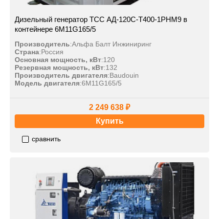
Дизельный генератор ТСС АД-120С-Т400-1РНМ9 в
контейнере 6M11G165/5
Производитель
:
Альфа Балт Инжиниринг
Страна
:
Россия
Основная мощность, кВт
:
120
Резервная мощность, кВт
:
132
Производитель двигателя
:
Baudouin
Модель двигателя
:
6M11G165/5
2 249 638 ₽
Купить
сравнить