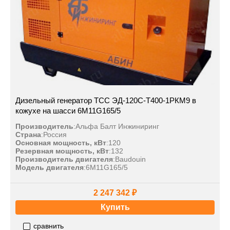
Дизельный генератор ТСС ЭД-120С-Т400-1РКМ9 в
кожухе на шасси 6M11G165/5
Производитель
:
Альфа Балт Инжиниринг
Страна
:
Россия
Основная мощность, кВт
:
120
Резервная мощность, кВт
:
132
Производитель двигателя
:
Baudouin
Модель двигателя
:
6M11G165/5
2 247 342 ₽
Купить
сравнить