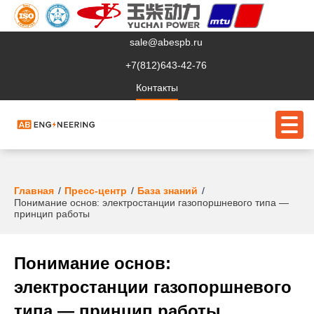
sale@abespb.ru
+7(812)643-42-76
Контакты
О компании
Главная
Пресс-центр
База знаний
Понимание основ: электростанции газопоршневого типа —
принцип работы
Клиентам
Продукция
Понимание основ:
Сервис
электростанции газопоршневого
Судовое ЭО
типа — принцип работы