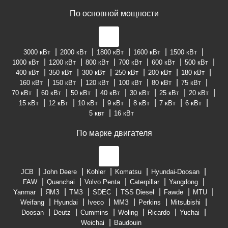
По основной мощности
3000 кВт
2000 кВт
1800 кВт
1600 кВт
1500 кВт
1000 кВт
1200 кВт
800 кВт
700 кВт
600 кВт
500 кВт
400 кВт
350 кВт
300 кВт
250 кВт
200 кВт
180 кВт
160 кВт
150 кВт
120 кВт
100 кВт
80 кВт
75 кВт
70 кВт
60 кВт
50 кВт
40 кВт
30 кВт
25 кВт
20 кВт
15 кВт
12 кВт
10 кВт
9 кВт
8 кВт
7 кВт
6 кВт
5 квт
16 кВт
По марке двигателя
JCB
John Deere
Kohler
Komatsu
Hyundai-Doosan
FAW
Quanchai
Volvo Penta
Caterpillar
Yangdong
Yanmar
ЯМЗ
ТМЗ
SDEC
TSS Diesel
Fawde
MTU
Weifang
Hyundai
Iveco
ММЗ
Perkins
Mitsubishi
Doosan
Deutz
Cummins
Woling
Ricardo
Yuchai
Weichai
Baudouin