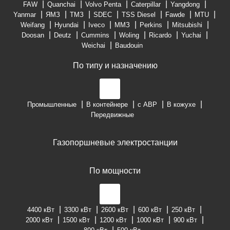
FAW
Quanchai
Volvo Penta
Caterpillar
Yangdong
Yanmar
ЯМЗ
ТМЗ
SDEC
TSS Diesel
Fawde
MTU
Weifang
Hyundai
Iveco
ММЗ
Perkins
Mitsubishi
Doosan
Deutz
Cummins
Woling
Ricardo
Yuchai
Weichai
Baudouin
По типу и назначению
Промышленные
В контейнере
с АВР
В кожухе
Передвижные
Газопоршневые электростанции
По мощности
4400 кВт
3300 кВт
2600 кВт
600 кВт
250 кВт
2000 кВт
1500 кВт
1200 кВт
1000 кВт
900 кВт