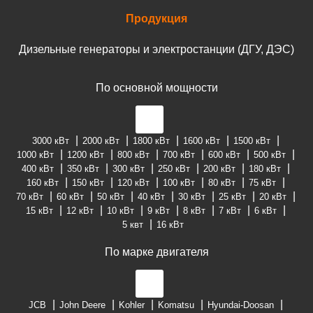
Продукция
Дизельные генераторы и электростанции (ДГУ, ДЭС)
По основной мощности
3000 кВт
2000 кВт
1800 кВт
1600 кВт
1500 кВт
1000 кВт
1200 кВт
800 кВт
700 кВт
600 кВт
500 кВт
400 кВт
350 кВт
300 кВт
250 кВт
200 кВт
180 кВт
160 кВт
150 кВт
120 кВт
100 кВт
80 кВт
75 кВт
70 кВт
60 кВт
50 кВт
40 кВт
30 кВт
25 кВт
20 кВт
15 кВт
12 кВт
10 кВт
9 кВт
8 кВт
7 кВт
6 кВт
5 квт
16 кВт
По марке двигателя
JCB
John Deere
Kohler
Komatsu
Hyundai-Doosan