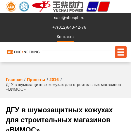
sale@abespb.ru
+7(812)643-42-76
Контакты
О компании
Главная
Проекты
2016
ДГУ в шумозащитных кожухах для строительных магазинов
«ВИМОС»
Клиентам
Продукция
ДГУ в шумозащитных кожухах
Сервис
для строительных магазинов
Судовое ЭО
«ВИМОС»