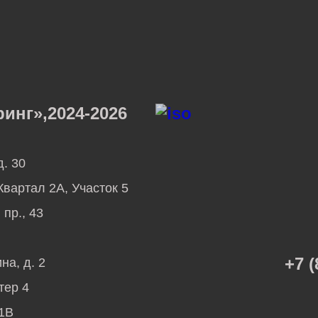
нг»,2024-2026
д. 30
вартал 2А, Участок 5
пр., 43
+7 (
на, д. 2
тер 4
51В