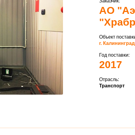
Заказчик:
АО "А
"Храб
Объект поставк
г. Калининград
Год поставки:
2017
Отрасль:
Транспорт