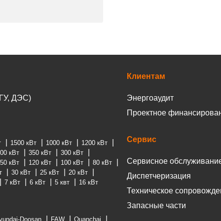
Клиентам
ГУ, ДЭС)
Энергоаудит
Проектное финансирова
Сервис
т
1500 кВт
1000 кВт
1200 кВт
00 кВт
350 кВт
300 кВт
Сервисное обслуживани
50 кВт
120 кВт
100 кВт
80 кВт
т
30 кВт
25 кВт
20 кВт
Диспетчеризация
7 кВт
6 кВт
5 квт
16 кВт
Техническое сопровожде
Запасные части
yundai-Doosan
FAW
Quanchai