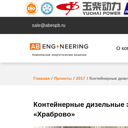
sale@abespb.ru
О ко
Комплексные энергетические решения
Главная
Проекты
2017
Контейнерные дизел
Контейнерные дизельные э
«Храброво»