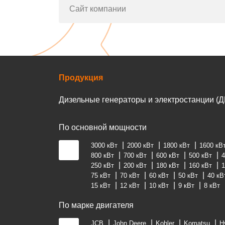
Сайт компании
Продукция
Дизельные генераторы и электростанции (Д
По основной мощности
3000 кВт
2000 кВт
1800 кВт
1600 кВ
800 кВт
700 кВт
600 кВт
500 кВт
4
250 кВт
200 кВт
180 кВт
160 кВт
1
75 кВт
70 кВт
60 кВт
50 кВт
40 кВ
15 кВт
12 кВт
10 кВт
9 кВт
8 кВт
По марке двигателя
JCB
John Deere
Kohler
Komatsu
H