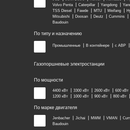
Volvo Penta
Caterpillar
Yangdong
Yan
TSS Diesel
Fawde
MTU
Weifang
H
Mitsubishi
Doosan
Deutz
Cummins
Baudouin
По типу и назначению
Промышленные
В контейнере
с АВР
Газопоршневые электростанции
По мощности
4400 кВт
3300 кВт
2600 кВт
600 кВт
1200 кВт
1000 кВт
900 кВт
800 кВт
По марке двигателя
Jenbacher
Jichai
MWM
VMAN
Cum
Baudouin