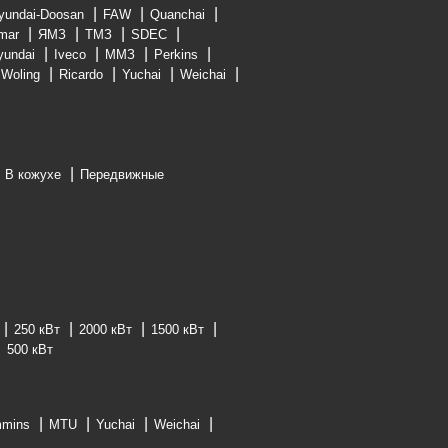
yundai-Doosan
FAW
Quanchai
mar
ЯМЗ
ТМЗ
SDEC
yundai
Iveco
ММЗ
Perkins
Woling
Ricardo
Yuchai
Weichai
В кожухе
Передвижные
250 кВт
2000 кВт
1500 кВт
500 кВт
mins
MTU
Yuchai
Weichai