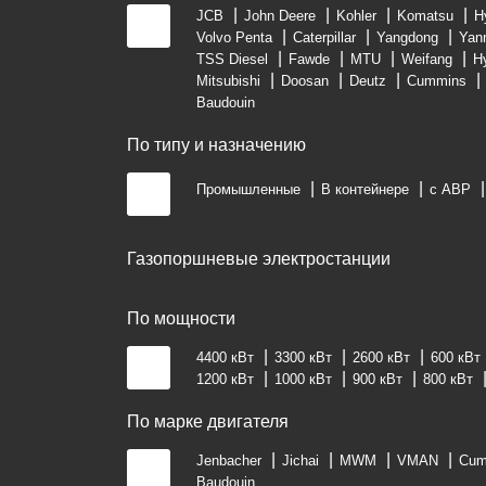
JCB
John Deere
Kohler
Komatsu
H
Volvo Penta
Caterpillar
Yangdong
Yan
TSS Diesel
Fawde
MTU
Weifang
H
Mitsubishi
Doosan
Deutz
Cummins
Baudouin
По типу и назначению
Промышленные
В контейнере
с АВР
Газопоршневые электростанции
По мощности
4400 кВт
3300 кВт
2600 кВт
600 кВт
1200 кВт
1000 кВт
900 кВт
800 кВт
По марке двигателя
Jenbacher
Jichai
MWM
VMAN
Cum
Baudouin