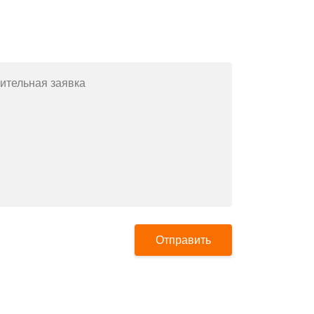
Заполните форму или позвоните
по телефону
+7(812)643-42-76
ительная заявка
Отправить