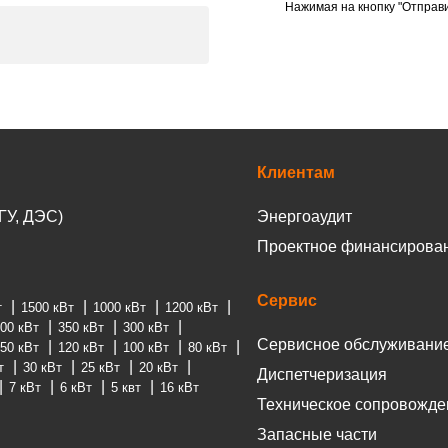
Нажимая на кнопку "Отправи
Клиентам
ГУ, ДЭС)
Энергоаудит
Проектное финансирова
Сервис
т
1500 кВт
1000 кВт
1200 кВт
00 кВт
350 кВт
300 кВт
Сервисное обслуживани
50 кВт
120 кВт
100 кВт
80 кВт
т
30 кВт
25 кВт
20 кВт
Диспетчеризация
7 кВт
6 кВт
5 квт
16 кВт
Техническое сопровожде
Запасные части