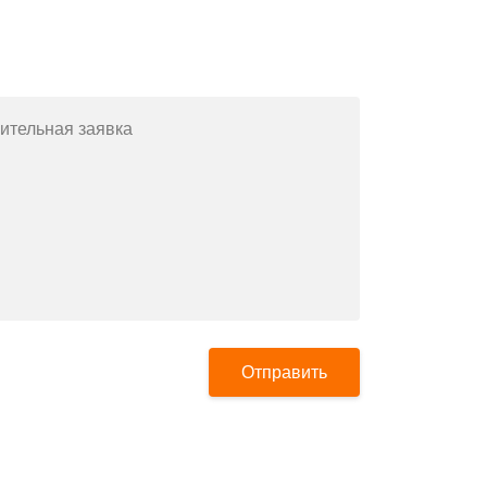
Заполните форму или позвоните
по телефону
+7(812)643-42-76
ительная заявка
Отправить