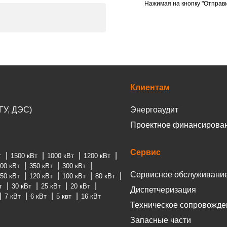
Нажимая на кнопку "Отправи
Клиентам
ГУ, ДЭС)
Энергоаудит
Проектное финансирова
Сервис
т
1500 кВт
1000 кВт
1200 кВт
00 кВт
350 кВт
300 кВт
Сервисное обслуживани
50 кВт
120 кВт
100 кВт
80 кВт
т
30 кВт
25 кВт
20 кВт
Диспетчеризация
7 кВт
6 кВт
5 квт
16 кВт
Техническое сопровожде
Запасные части