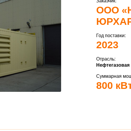
Заказчик:
ООО «
ЮРХА
Год поставки:
2023
Отрасль:
Нефтегазовая
Суммарная мощ
800 кВ