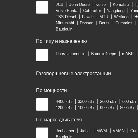
JCB
John Deere
Kohler
Komatsu
H
Volvo Penta
Caterpillar
Yangdong
Yan
TSS Diesel
Fawde
MTU
Weifang
H
Mitsubishi
Doosan
Deutz
Cummins
Baudouin
По типу и назначению
Промышленные
В контейнере
с АВР
Газопоршневые электростанции
По мощности
4400 кВт
3300 кВт
2600 кВт
600 кВт
1200 кВт
1000 кВт
900 кВт
800 кВт
По марке двигателя
Jenbacher
Jichai
MWM
VMAN
Cum
Baudouin