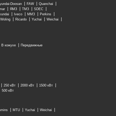
yundai-Doosan
FAW
Quanchai
mar
ЯМЗ
ТМЗ
SDEC
yundai
Iveco
ММЗ
Perkins
Woling
Ricardo
Yuchai
Weichai
В кожухе
Передвижные
250 кВт
2000 кВт
1500 кВт
500 кВт
mins
MTU
Yuchai
Weichai