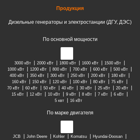
Продукция
Дизельные генераторы и электростанции (ДГУ, ДЭС)
По основной мощности
3000 кВт
2000 кВт
1800 кВт
1600 кВт
1500 кВт
1000 кВт
1200 кВт
800 кВт
700 кВт
600 кВт
500 кВт
400 кВт
350 кВт
300 кВт
250 кВт
200 кВт
180 кВт
160 кВт
150 кВт
120 кВт
100 кВт
80 кВт
75 кВт
70 кВт
60 кВт
50 кВт
40 кВт
30 кВт
25 кВт
20 кВт
15 кВт
12 кВт
10 кВт
9 кВт
8 кВт
7 кВт
6 кВт
5 квт
16 кВт
По марке двигателя
JCB
John Deere
Kohler
Komatsu
Hyundai-Doosan