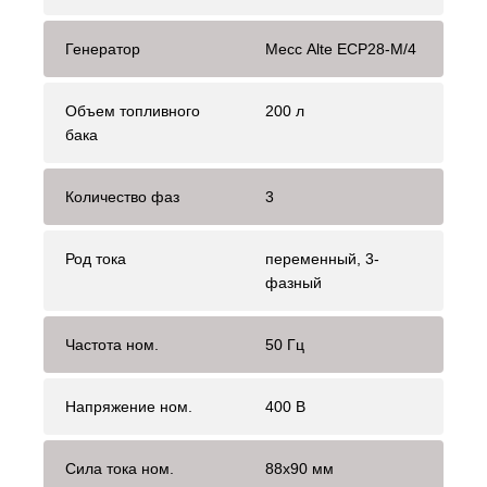
Генератор
Mecc Alte ЕСР28-М/4
Объем топливного
200 л
бака
Количество фаз
3
Род тока
переменный, 3-
фазный
Частота ном.
50 Гц
Напряжение ном.
400 В
Сила тока ном.
88х90 мм