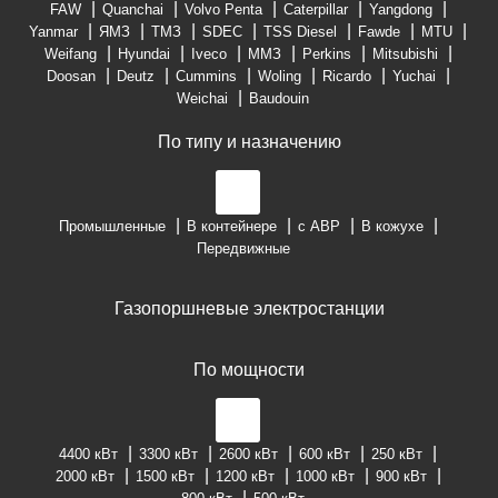
FAW
Quanchai
Volvo Penta
Caterpillar
Yangdong
Yanmar
ЯМЗ
ТМЗ
SDEC
TSS Diesel
Fawde
MTU
Weifang
Hyundai
Iveco
ММЗ
Perkins
Mitsubishi
Doosan
Deutz
Cummins
Woling
Ricardo
Yuchai
Weichai
Baudouin
По типу и назначению
Промышленные
В контейнере
с АВР
В кожухе
Передвижные
Газопоршневые электростанции
По мощности
4400 кВт
3300 кВт
2600 кВт
600 кВт
250 кВт
2000 кВт
1500 кВт
1200 кВт
1000 кВт
900 кВт