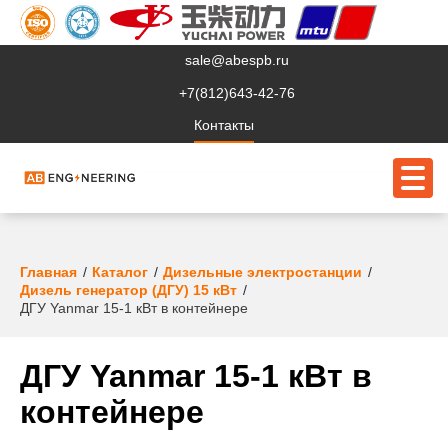
sale@abespb.ru
+7(812)643-42-76
Контакты
О компании
Главная
Каталог
Дизельные электростанции
Дизель генератор (ДГУ) 15 кВт
Клиентам
ДГУ Yanmar 15-1 кВт в контейнере
Продукция
ДГУ Yanmar 15-1 кВт в
Сервис
контейнере
Судовое ЭО