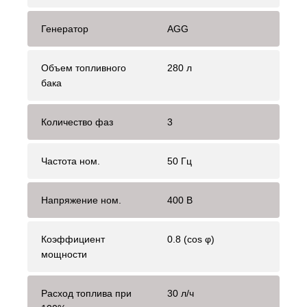
Генератор
AGG
Объем топливного
280 л
бака
Количество фаз
3
Частота ном.
50 Гц
Напряжение ном.
400 В
Коэффициент
0.8 (cos φ)
мощности
Расход топлива при
30 л/ч