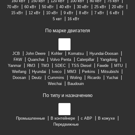
160 кВт
150 кВт
120 кВт
100 кВт
80 кВт
75 кВт
70 кВт
60 кВт
50 кВт
40 кВт
30 кВт
25 кВт
20 кВт
15 кВт
12 кВт
10 кВт
9 кВт
8 кВт
7 кВт
6 кВт
5 квт
16 кВт
По марке двигателя
JCB
John Deere
Kohler
Komatsu
Hyundai-Doosan
FAW
Quanchai
Volvo Penta
Caterpillar
Yangdong
Yanmar
ЯМЗ
ТМЗ
SDEC
TSS Diesel
Fawde
MTU
Weifang
Hyundai
Iveco
ММЗ
Perkins
Mitsubishi
Doosan
Deutz
Cummins
Woling
Ricardo
Yuchai
Weichai
Baudouin
По типу и назначению
Промышленные
В контейнере
с АВР
В кожухе
Передвижные