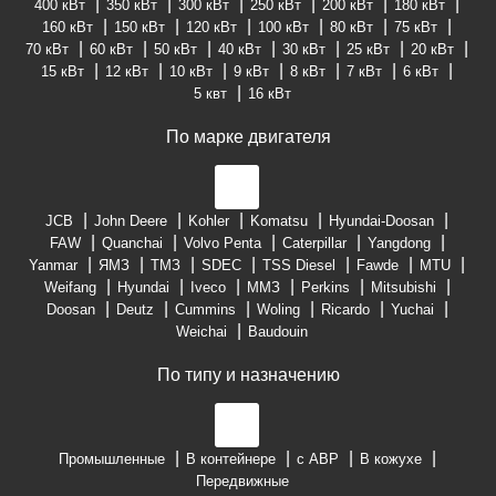
400 кВт
350 кВт
300 кВт
250 кВт
200 кВт
180 кВт
160 кВт
150 кВт
120 кВт
100 кВт
80 кВт
75 кВт
70 кВт
60 кВт
50 кВт
40 кВт
30 кВт
25 кВт
20 кВт
15 кВт
12 кВт
10 кВт
9 кВт
8 кВт
7 кВт
6 кВт
5 квт
16 кВт
По марке двигателя
JCB
John Deere
Kohler
Komatsu
Hyundai-Doosan
FAW
Quanchai
Volvo Penta
Caterpillar
Yangdong
Yanmar
ЯМЗ
ТМЗ
SDEC
TSS Diesel
Fawde
MTU
Weifang
Hyundai
Iveco
ММЗ
Perkins
Mitsubishi
Doosan
Deutz
Cummins
Woling
Ricardo
Yuchai
Weichai
Baudouin
По типу и назначению
Промышленные
В контейнере
с АВР
В кожухе
Передвижные