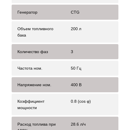
Генератор
CTG
Объем топливного
200 л
бака
Количество фаз
3
Частота ном.
50 Гц
Напряжение ном.
400 В
Коэффициент
0.8 (cos φ)
мощности
Расход топлива при
28.6 л/ч