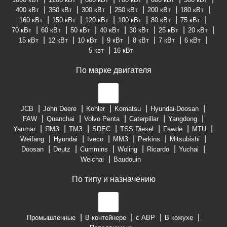
400 кВт
350 кВт
300 кВт
250 кВт
200 кВт
180 кВт
160 кВт
150 кВт
120 кВт
100 кВт
80 кВт
75 кВт
70 кВт
60 кВт
50 кВт
40 кВт
30 кВт
25 кВт
20 кВт
15 кВт
12 кВт
10 кВт
9 кВт
8 кВт
7 кВт
6 кВт
5 квт
16 кВт
По марке двигателя
JCB
John Deere
Kohler
Komatsu
Hyundai-Doosan
FAW
Quanchai
Volvo Penta
Caterpillar
Yangdong
Yanmar
ЯМЗ
ТМЗ
SDEC
TSS Diesel
Fawde
MTU
Weifang
Hyundai
Iveco
ММЗ
Perkins
Mitsubishi
Doosan
Deutz
Cummins
Woling
Ricardo
Yuchai
Weichai
Baudouin
По типу и назначению
Промышленные
В контейнере
с АВР
В кожухе