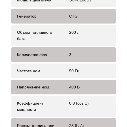
Модель двигателя
SC4H180D2
Генератор
CTG
Объем топливного
200 л
бака
Количество фаз
3
Частота ном.
50 Гц
Напряжение ном.
400 В
Коэффициент
0.8 (cos φ)
мощности
Расход топлива при
28.6 л/ч