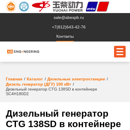
sale@abespb.ru
+7(812)643-42-76
Контакты
О компании
Главная
Каталог
Дизельные электростанции
Дизель генератор (ДГУ) 100 кВт
Дизельный генератор CTG 138SD в контейнере
Клиентам
SC4H180D2
Продукция
Дизельный генератор
Сервис
CTG 138SD в контейнере
Судовое ЭО