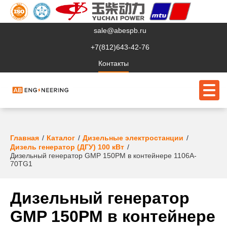
sale@abespb.ru
+7(812)643-42-76
Контакты
О компании
Главная
Каталог
Дизельные электростанции
Дизель генератор (ДГУ) 100 кВт
Дизельный генератор GMP 150PM в контейнере 1106A-
Клиентам
70TG1
Продукция
Дизельный генератор
Сервис
GMP 150PM в контейнере
Судовое ЭО