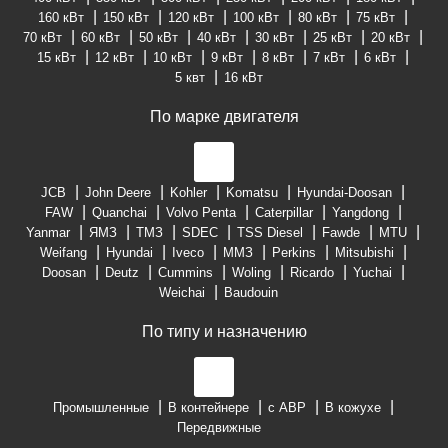
160 кВт
150 кВт
120 кВт
100 кВт
80 кВт
75 кВт
70 кВт
60 кВт
50 кВт
40 кВт
30 кВт
25 кВт
20 кВт
15 кВт
12 кВт
10 кВт
9 кВт
8 кВт
7 кВт
6 кВт
5 квт
16 кВт
По марке двигателя
JCB
John Deere
Kohler
Komatsu
Hyundai-Doosan
FAW
Quanchai
Volvo Penta
Caterpillar
Yangdong
Yanmar
ЯМЗ
ТМЗ
SDEC
TSS Diesel
Fawde
MTU
Weifang
Hyundai
Iveco
ММЗ
Perkins
Mitsubishi
Doosan
Deutz
Cummins
Woling
Ricardo
Yuchai
Weichai
Baudouin
По типу и назначению
Промышленные
В контейнере
с АВР
В кожухе
Передвижные