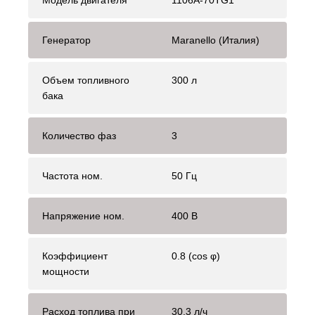
Модель двигателя
1106A-70TG1
Генератор
Maranello (Италия)
Объем топливного
300 л
бака
Количество фаз
3
Частота ном.
50 Гц
Напряжение ном.
400 В
Коэффициент
0.8 (cos φ)
мощности
Расход топлива при
30.3 л/ч