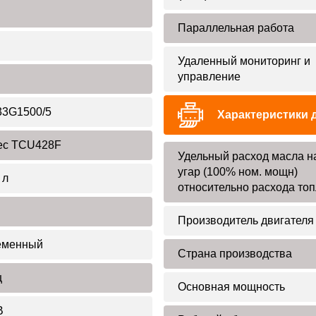
Параллельная работа
Удаленный мониторинг и
управление
3G1500/5
Характеристики 
ec TCU428F
Удельный расход масла н
угар (100% ном. мощн)
 л
относительно расхода то
Производитель двигателя
еменный
Страна производства
ц
Основная мощность
В