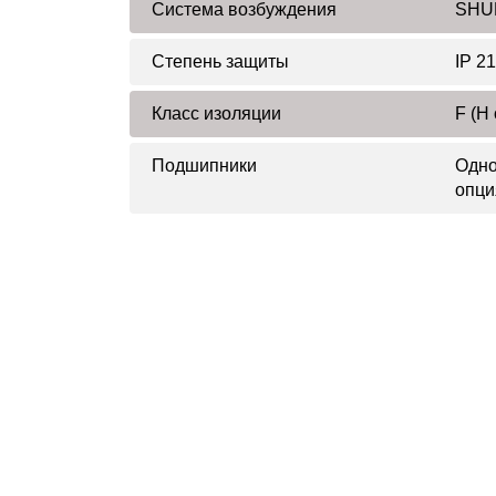
Система возбуждения
SHUN
Степень защиты
IP 21
Класс изоляции
F (H
Подшипники
Одно
опци