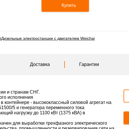
Купить
т
Дизельные электростанции с двигателем Weichai
Доставка
Гарантии
сии и странам СНГ.
ого исполнения
 в контейнере - высококлассный силовой агрегат на
G1500/5 и генератора переменного тока
ющий нагрузку до 1100 кВт (1375 кВА) в
значен для выработки трехфазного электрического
тельства, промышленности и резервирования сети на