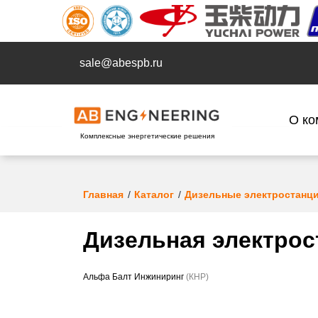
sale@abespb.ru
О ко
Комплексные энергетические решения
Главная
Каталог
Дизельные электростанц
Дизельная электрост
Альфа Балт Инжиниринг
(КНР)