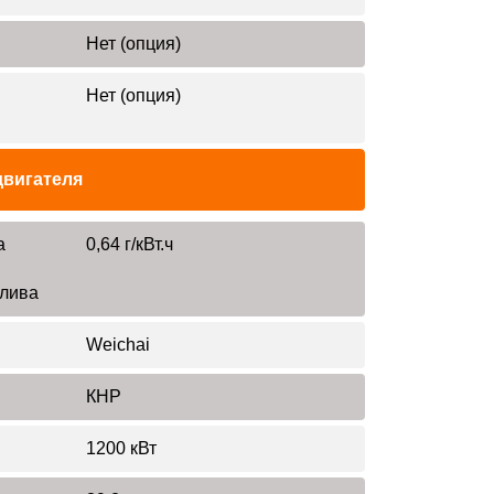
Нет (опция)
Нет (опция)
двигателя
а
0,64 г/кВт.ч
плива
Weichai
КНР
1200 кВт