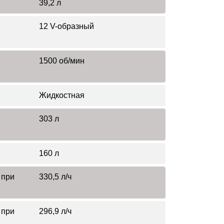
39,2 л
12 V-образный
1500 об/мин
Жидкостная
303 л
160 л
 при
330,5 л/ч
 при
296,9 л/ч