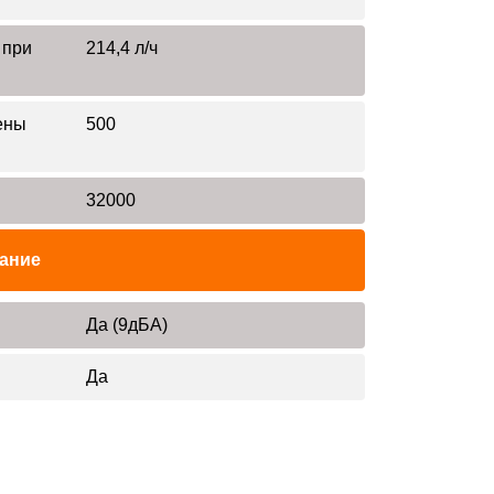
 при
214,4 л/ч
ены
500
я
32000
ание
Да (9дБА)
Да