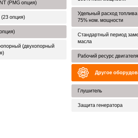
T (PMG опция)
Удельный расход топлива
 (23 опция)
75% ном. мощности
 опция)
Стандартный период зам
масла
опорный (двухопорный
я)
Рабочий ресурс двигател
Другое оборудов
Глушитель
Защита генератора