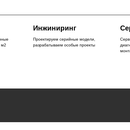
Инжиниринг
Се
нные
Проектируем серийные модели,
Серв
 м2
разрабатываем особые проекты
диаг
монт