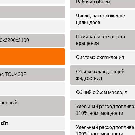
Рабочий объем
Число, расположение
цилиндров
Номинальная частота
0х3200х3100
вращения
Система охлаждения
Объем охлаждающей
ec TCU428F
жидкости, л
Общий объем масла, л
хронный
Удельный расход топлива
110% ном. мощности
 кВт
Удельный расход топлива
100% ном. мощности