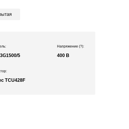
рытая
ель:
Напряжение
(?)
:
3G1500/5
400 В
тор:
ec TCU428F