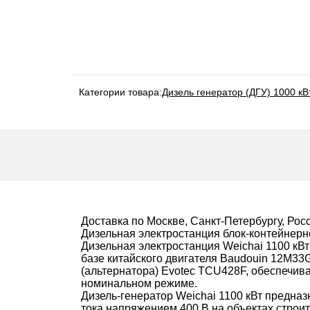
Категории товара:
Дизель генератор (ДГУ) 1000 кВ
Доставка по Москве, Санкт-Петербургу, Рос
Дизельная электростанция блок-контейнерн
Дизельная электростанция Weichai 1100 кВт
базе китайского двигателя Baudouin 12M33
(альтернатора) Evotec TCU428F, обеспечива
номинальном режиме.
Дизель-генератор Weichai 1100 кВт предна
тока напряжением 400 В на объектах строи