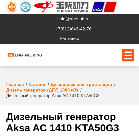
sale@abespb.ru
+7(812)643-42-76
Контакты
О компании
Главная
Каталог
Дизельные электростанции
Дизель генератор (ДГУ) 1000 кВт
Клиентам
Дизельный генератор Aksa AC 1410 KTA50G3
Продукция
Дизельный генератор
Сервис
Aksa AC 1410 KTA50G3
Судовое ЭО