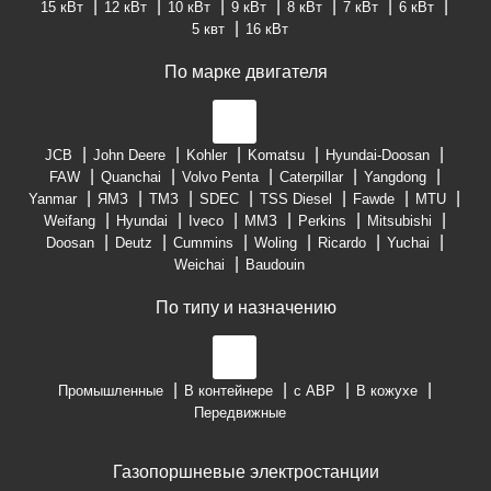
15 кВт
12 кВт
10 кВт
9 кВт
8 кВт
7 кВт
6 кВт
5 квт
16 кВт
По марке двигателя
JCB
John Deere
Kohler
Komatsu
Hyundai-Doosan
FAW
Quanchai
Volvo Penta
Caterpillar
Yangdong
Yanmar
ЯМЗ
ТМЗ
SDEC
TSS Diesel
Fawde
MTU
Weifang
Hyundai
Iveco
ММЗ
Perkins
Mitsubishi
Doosan
Deutz
Cummins
Woling
Ricardo
Yuchai
Weichai
Baudouin
По типу и назначению
Промышленные
В контейнере
с АВР
В кожухе
Передвижные
Газопоршневые электростанции