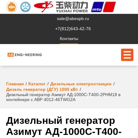
sale@abespb.ru
+7(812)643-42-76
Контакты
О компании
Главная
Каталог
Дизельные электростанции
Дизель генератор (ДГУ) 1000 кВт
Дизельный генератор Азимут АД-1000С-Т400-2РНМ18 в
Клиентам
контейнере с АВР 4012-46TWG2A
Продукция
Дизельный генератор
Сервис
Азимут АД-1000С-Т400-
Судовое ЭО