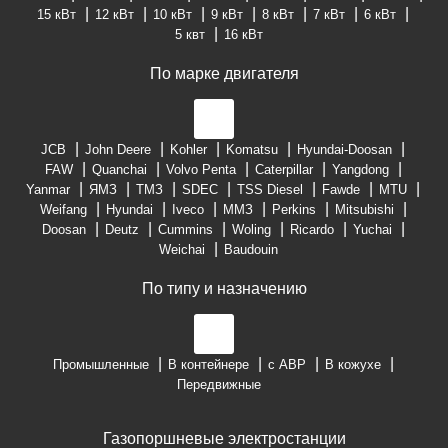
15 кВт
12 кВт
10 кВт
9 кВт
8 кВт
7 кВт
6 кВт
5 квт
16 кВт
По марке двигателя
JCB
John Deere
Kohler
Komatsu
Hyundai-Doosan
FAW
Quanchai
Volvo Penta
Caterpillar
Yangdong
Yanmar
ЯМЗ
ТМЗ
SDEC
TSS Diesel
Fawde
MTU
Weifang
Hyundai
Iveco
ММЗ
Perkins
Mitsubishi
Doosan
Deutz
Cummins
Woling
Ricardo
Yuchai
Weichai
Baudouin
По типу и назначению
Промышленные
В контейнере
с АВР
В кожухе
Передвижные
Газопоршневые электростанции