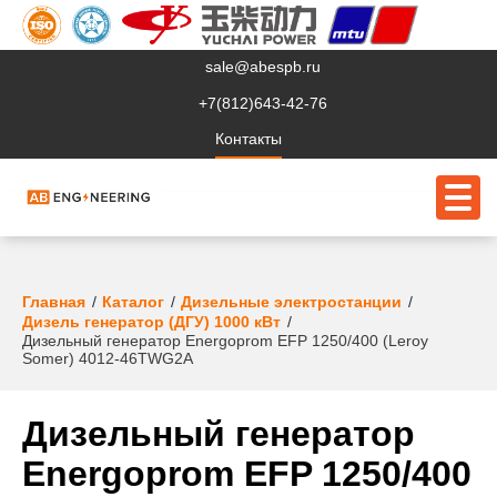
sale@abespb.ru
+7(812)643-42-76
Контакты
О компании
Главная
Каталог
Дизельные электростанции
Дизель генератор (ДГУ) 1000 кВт
Дизельный генератор Energoprom EFP 1250/400 (Leroy
Клиентам
Somer) 4012-46TWG2A
Продукция
Дизельный генератор
Сервис
Energoprom EFP 1250/400
Судовое ЭО