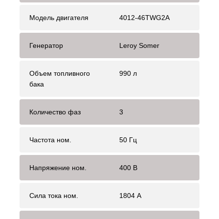
Модель двигателя
4012-46TWG2A
Генератор
Leroy Somer
Объем топливного
990 л
бака
Количество фаз
3
Частота ном.
50 Гц
Напряжение ном.
400 В
Сила тока ном.
1804 А