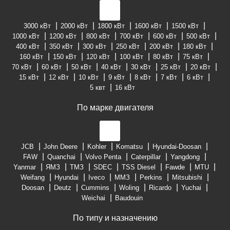
3000 кВт
2000 кВт
1800 кВт
1600 кВт
1500 кВт
1000 кВт
1200 кВт
800 кВт
700 кВт
600 кВт
500 кВт
400 кВт
350 кВт
300 кВт
250 кВт
200 кВт
180 кВт
160 кВт
150 кВт
120 кВт
100 кВт
80 кВт
75 кВт
70 кВт
60 кВт
50 кВт
40 кВт
30 кВт
25 кВт
20 кВт
15 кВт
12 кВт
10 кВт
9 кВт
8 кВт
7 кВт
6 кВт
5 квт
16 кВт
По марке двигателя
JCB
John Deere
Kohler
Komatsu
Hyundai-Doosan
FAW
Quanchai
Volvo Penta
Caterpillar
Yangdong
Yanmar
ЯМЗ
ТМЗ
SDEC
TSS Diesel
Fawde
MTU
Weifang
Hyundai
Iveco
ММЗ
Perkins
Mitsubishi
Doosan
Deutz
Cummins
Woling
Ricardo
Yuchai
Weichai
Baudouin
По типу и назначению