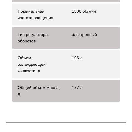
Номинальная
1500 об/мин
частота вращения
Тип регулятора
электронный
оборотов
Объем
196 л
охлаждающей
жидкости, л
Общий объем масла,
177 л
л