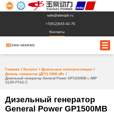
sale@abespb.ru
+7(812)643-42-76
Контакты
О компании
Главная
Каталог
Дизельные электростанции
Дизель генератор (ДГУ) 1000 кВт
Дизельный генератор General Power GP1500MB с АВР
Клиентам
S12R-PTA2-C
Продукция
Дизельный генератор
Сервис
General Power GP1500MB
Судовое ЭО