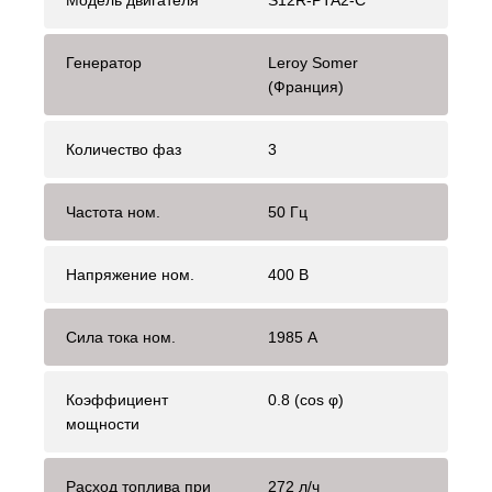
Модель двигателя
S12R-PTA2-C
Генератор
Leroy Somer
(Франция)
Количество фаз
3
Частота ном.
50 Гц
Напряжение ном.
400 В
Сила тока ном.
1985 А
Коэффициент
0.8 (cos φ)
мощности
Расход топлива при
272 л/ч