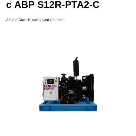
с АВР S12R-PTA2-C
Проекты
Альфа Балт Инжиниринг
(Россия)