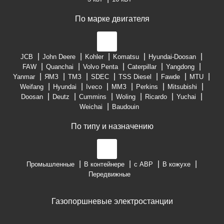
По марке двигателя
JCB
John Deere
Kohler
Komatsu
Hyundai-Doosan
FAW
Quanchai
Volvo Penta
Caterpillar
Yangdong
Yanmar
ЯМЗ
ТМЗ
SDEC
TSS Diesel
Fawde
MTU
Weifang
Hyundai
Iveco
ММЗ
Perkins
Mitsubishi
Doosan
Deutz
Cummins
Woling
Ricardo
Yuchai
Weichai
Baudouin
По типу и назначению
Промышленные
В контейнере
с АВР
В кожухе
Передвижные
Газопоршневые электростанции