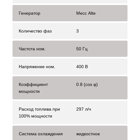
Генератор
Mecc Alte
Количество фаз
3
Частота ном.
50 Гц
Напряжение ном.
400 В
Коэффициент
0.8 (cos φ)
мощности
Расход топлива при
297 л/ч
100% мощности
Система охлаждения
жидкостное