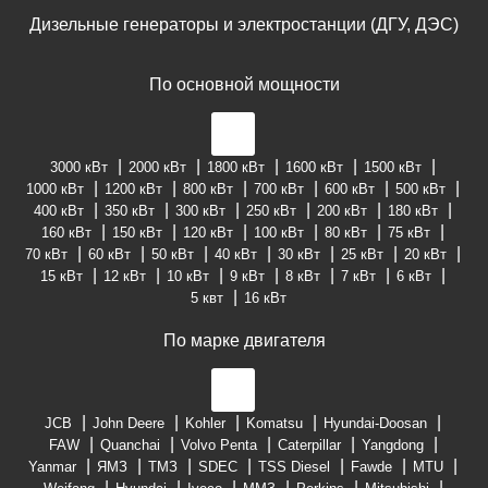
Дизельные генераторы и электростанции (ДГУ, ДЭС)
По основной мощности
3000 кВт
2000 кВт
1800 кВт
1600 кВт
1500 кВт
1000 кВт
1200 кВт
800 кВт
700 кВт
600 кВт
500 кВт
400 кВт
350 кВт
300 кВт
250 кВт
200 кВт
180 кВт
160 кВт
150 кВт
120 кВт
100 кВт
80 кВт
75 кВт
70 кВт
60 кВт
50 кВт
40 кВт
30 кВт
25 кВт
20 кВт
15 кВт
12 кВт
10 кВт
9 кВт
8 кВт
7 кВт
6 кВт
5 квт
16 кВт
По марке двигателя
JCB
John Deere
Kohler
Komatsu
Hyundai-Doosan
FAW
Quanchai
Volvo Penta
Caterpillar
Yangdong
Yanmar
ЯМЗ
ТМЗ
SDEC
TSS Diesel
Fawde
MTU