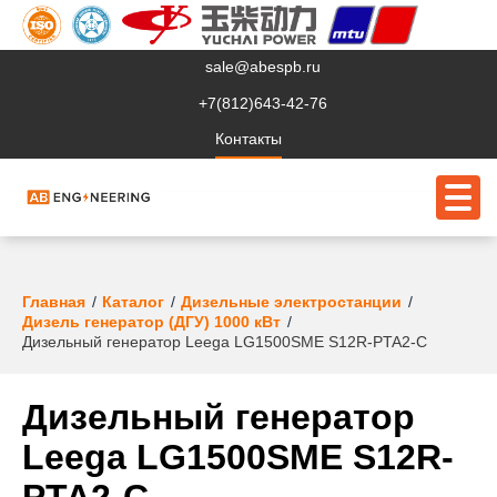
sale@abespb.ru
+7(812)643-42-76
Контакты
О компании
Главная
Каталог
Дизельные электростанции
Дизель генератор (ДГУ) 1000 кВт
Клиентам
Дизельный генератор Leega LG1500SME S12R-PTA2-C
Продукция
Дизельный генератор
Сервис
Leega LG1500SME S12R-
Судовое ЭО
PTA2-C