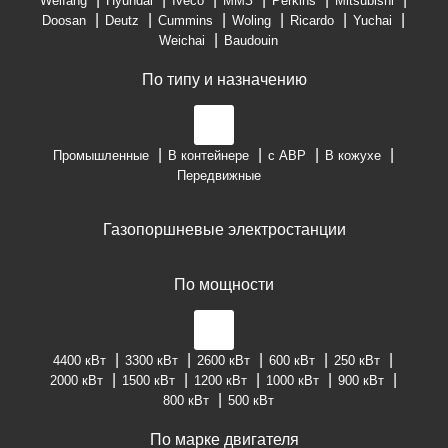
Weifang
Hyundai
Iveco
ММЗ
Perkins
Mitsubishi
Doosan
Deutz
Cummins
Woling
Ricardo
Yuchai
Weichai
Baudouin
По типу и назначению
Промышленные
В контейнере
с АВР
В кожухе
Передвижные
Газопоршневые электростанции
По мощности
4400 кВт
3300 кВт
2600 кВт
600 кВт
250 кВт
2000 кВт
1500 кВт
1200 кВт
1000 кВт
900 кВт
800 кВт
500 кВт
По марке двигателя