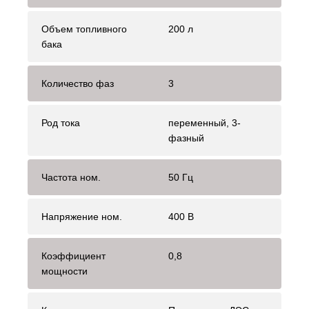
Объем топливного
200 л
бака
Количество фаз
3
Род тока
переменный, 3-
фазный
Частота ном.
50 Гц
Напряжение ном.
400 В
Коэффициент
0,8
мощности