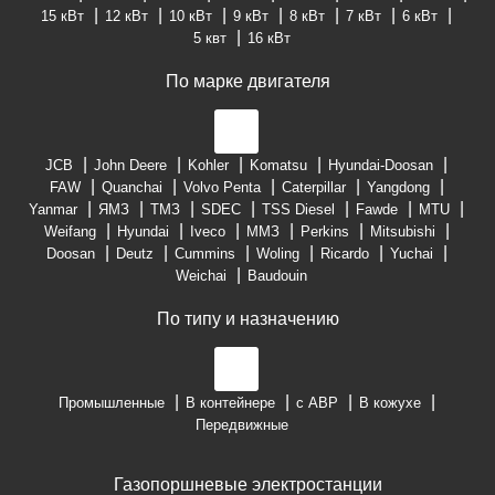
15 кВт
12 кВт
10 кВт
9 кВт
8 кВт
7 кВт
6 кВт
5 квт
16 кВт
По марке двигателя
JCB
John Deere
Kohler
Komatsu
Hyundai-Doosan
FAW
Quanchai
Volvo Penta
Caterpillar
Yangdong
Yanmar
ЯМЗ
ТМЗ
SDEC
TSS Diesel
Fawde
MTU
Weifang
Hyundai
Iveco
ММЗ
Perkins
Mitsubishi
Doosan
Deutz
Cummins
Woling
Ricardo
Yuchai
Weichai
Baudouin
По типу и назначению
Промышленные
В контейнере
с АВР
В кожухе
Передвижные
Газопоршневые электростанции