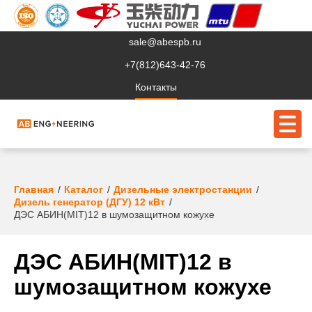
sale@abespb.ru
+7(812)643-42-76
Контакты
О компании
Главная
Каталог
Дизельные электростанции
Дизель генератор (ДГУ) 12 кВт
Клиентам
ДЭС АБИН(MIT)12 в шумозащитном кожухе
Продукция
ДЭС АБИН(MIT)12 в
Сервис
шумозащитном кожухе
Судовое ЭО