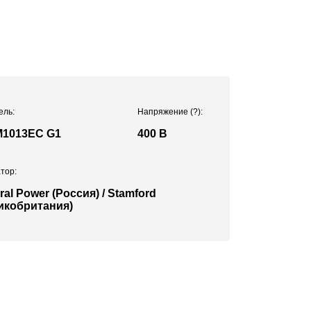
ель:
Напряжение
(?)
:
1013EC G1
400 В
тор:
ral Power (Россия) / Stamford
икобритания)