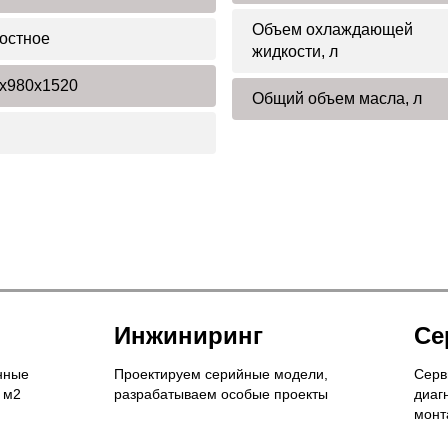
Объем охлаждающей
остное
жидкости, л
x980x1520
Общий объем масла, л
Инжиниринг
Се
нные
Проектируем серийные модели,
Серв
 м2
разрабатываем особые проекты
диаг
монт