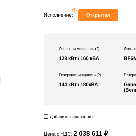
?
Исполнение:
Открытая
Основная мощность
(?)
:
Двигат
128 кВт / 160 кВА
BF6M
Резервная мощность
(?)
:
Генера
144 кВт / 180кВА
Gene
(Вел
Добавить к сравнению
2 038 611 ₽
Цена с НДС: