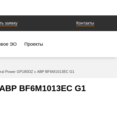
ть заявку
Контакты
овое ЭО
Проекты
eral Power GP180DZ с АВР BF6M1013EC G1
с АВР BF6M1013EC G1