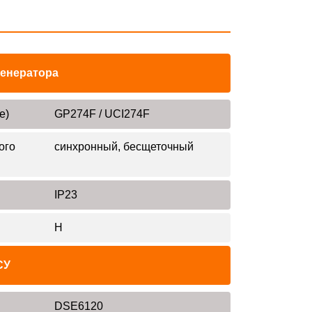
генератора
е)
GP274F / UCI274F
ого
синхронный, бесщеточный
IP23
H
СУ
DSE6120