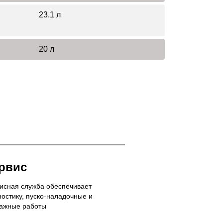
23.1 л
20 л
рвис
исная служба обеспечивает
ностику, пуско-наладочные и
ажные работы