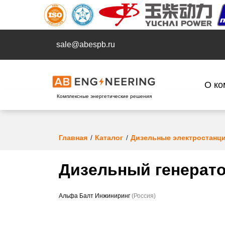
sale@abespb.ru
О ко
Комплексные энергетические решения
Главная
Каталог
Дизельные электростанц
Дизельный генерато
Альфа Балт Инжиниринг
(Россия)