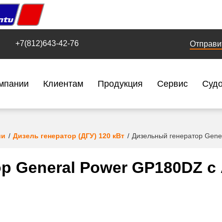
+7(812)643-42-76
Отправи
мпании
Клиентам
Продукция
Сервис
Суд
ии
Дизель генератор (ДГУ) 120 кВт
Дизельный генератор Gen
р General Power GP180DZ 