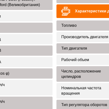
ford (Великобритания)
Характеристики 
л
Топливо
Производитель двигателя
ц
Тип двигателя
В
Рабочий объем
А
Число, расположение
cos φ)
цилиндров
л/ч
Номинальная частота
вращения
л/ч
Тип регулятора оборотов