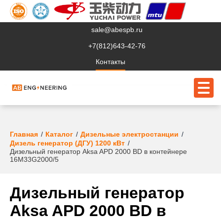
sale@abespb.ru
+7(812)643-42-76
Контакты
О компании
Главная
Каталог
Дизельные электростанции
Дизель генератор (ДГУ) 1200 кВт
Дизельный генератор Aksa APD 2000 BD в контейнере
Клиентам
16M33G2000/5
Продукция
Дизельный генератор
Сервис
Aksa APD 2000 BD в
Судовое ЭО