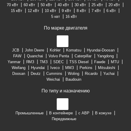
70 кВт
60 кВт
50 кВт
40 кВт
30 кВт
25 кВт
20 кВт
15 кВт
12 кВт
10 кВт
9 кВт
8 кВт
7 кВт
6 кВт
5 квт
16 кВт
По марке двигателя
JCB
John Deere
Kohler
Komatsu
Hyundai-Doosan
FAW
Quanchai
Volvo Penta
Caterpillar
Yangdong
Yanmar
ЯМЗ
ТМЗ
SDEC
TSS Diesel
Fawde
MTU
Weifang
Hyundai
Iveco
ММЗ
Perkins
Mitsubishi
Doosan
Deutz
Cummins
Woling
Ricardo
Yuchai
Weichai
Baudouin
По типу и назначению
Промышленные
В контейнере
с АВР
В кожухе
Передвижные