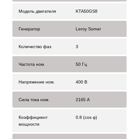
Модель двигателя
KTA50GS8
Генератор
Leroy Somer
Количество фаз
3
Частота ном.
50 Гц
Напряжение ном.
400 В
Сила тока ном.
2165 А
Коэффициент
0.8 (cos φ)
мощности