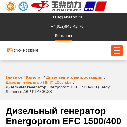
sale@abespb.ru
+7(812)643-42-76
Контакты
О компании
Главная
Каталог
Дизельные электростанции
Дизель генератор (ДГУ) 1200 кВт
Дизельный генератор Energoprom EFC 1500/400 (Leroy
Клиентам
Somer) с АВР KTA50GS8
Продукция
Дизельный генератор
Сервис
Energoprom EFC 1500/400
Судовое ЭО