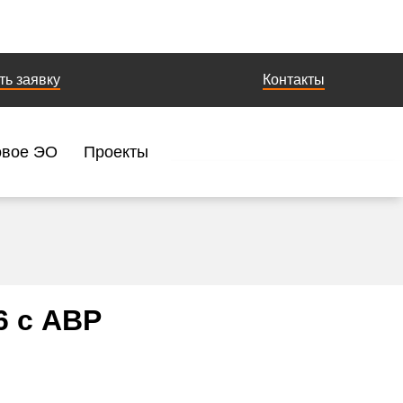
ть заявку
Контакты
овое ЭО
Проекты
6 с АВР