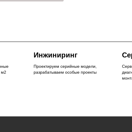
Инжиниринг
Се
нные
Проектируем серийные модели,
Серв
 м2
разрабатываем особые проекты
диаг
монт