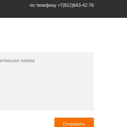
по телефону
+7(812)643-42-76
Заполните форму или позвоните
по телефону
+7(812)643-42-76
ительная заявка
Отправить