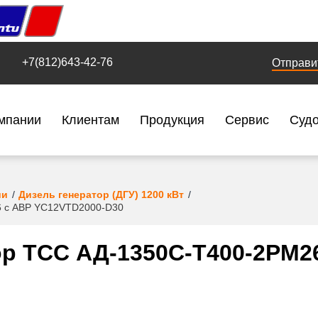
+7(812)643-42-76
Отправи
мпании
Клиентам
Продукция
Сервис
Суд
ии
Дизель генератор (ДГУ) 1200 кВт
6 с АВР YC12VTD2000-D30
р ТСС АД-1350С-Т400-2РМ2