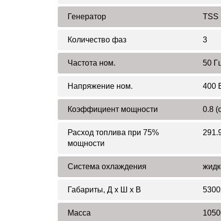
Генератор
TSS 
Количество фаз
3
Частота ном.
50 Г
Напряжение ном.
400 
Коэффициент мощности
0.8 (
Расход топлива при 75%
291.9
мощности
Система охлаждения
жидк
Габариты, Д x Ш x В
5300
Масса
1050