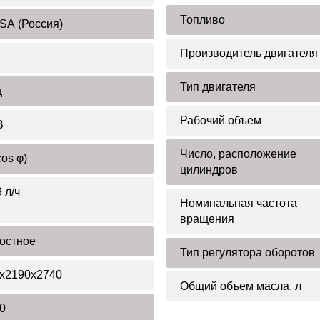
Топливо
SA (Россия)
Производитель двигателя
Тип двигателя
ц
Рабочий объем
В
Число, расположение
cos φ)
цилиндров
 л/ч
Номинальная частота
вращения
остное
Тип регулятора оборотов
x2190x2740
Общий объем масла, л
0