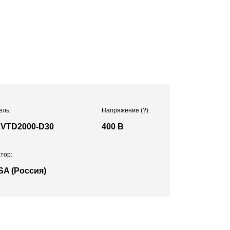
ель:
Напряжение
(?)
:
VTD2000-D30
400 В
тор:
SA (Россия)