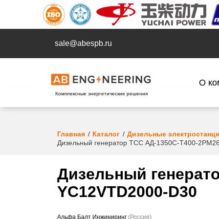
sale@abespb.ru
О ко
Комплексные энергетические решения
Главная
Каталог
Дизельные электростанц
Дизельный генератор ТСС АД-1350С-Т400-2РМ2
Дизельный генерато
YC12VTD2000-D30
Альфа Балт Инжиниринг
(Россия)