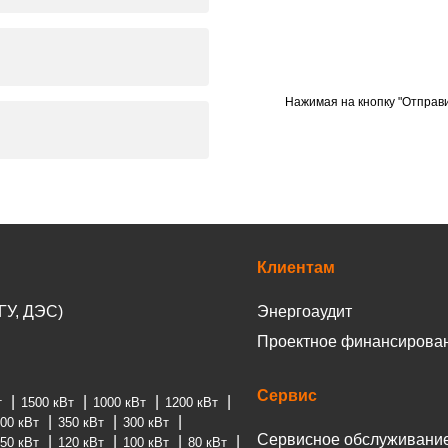
Нажимая на кнопку "Отправи
Клиентам
ГУ, ДЭС)
Энергоаудит
Проектное финансирова
Сервис
т
1500 кВт
1000 кВт
1200 кВт
00 кВт
350 кВт
300 кВт
Сервисное обслуживани
50 кВт
120 кВт
100 кВт
80 кВт