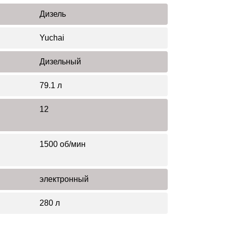
Дизель
Yuchai
Дизельный
79.1 л
12
1500 об/мин
электронный
280 л