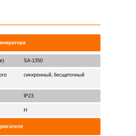
генератора
е)
SA-1350
ого
синхронный, бесщеточный
IP23
H
двигателя