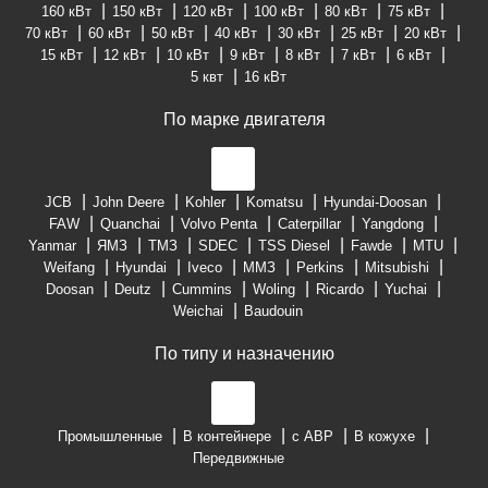
160 кВт
150 кВт
120 кВт
100 кВт
80 кВт
75 кВт
70 кВт
60 кВт
50 кВт
40 кВт
30 кВт
25 кВт
20 кВт
15 кВт
12 кВт
10 кВт
9 кВт
8 кВт
7 кВт
6 кВт
5 квт
16 кВт
По марке двигателя
JCB
John Deere
Kohler
Komatsu
Hyundai-Doosan
FAW
Quanchai
Volvo Penta
Caterpillar
Yangdong
Yanmar
ЯМЗ
ТМЗ
SDEC
TSS Diesel
Fawde
MTU
Weifang
Hyundai
Iveco
ММЗ
Perkins
Mitsubishi
Doosan
Deutz
Cummins
Woling
Ricardo
Yuchai
Weichai
Baudouin
По типу и назначению
Промышленные
В контейнере
с АВР
В кожухе
Передвижные