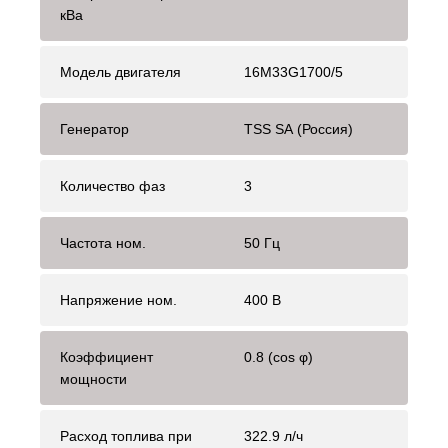
кВа
Модель двигателя
16M33G1700/5
Генератор
TSS SA (Россия)
Количество фаз
3
Частота ном.
50 Гц
Напряжение ном.
400 В
Коэффициент
0.8 (cos φ)
мощности
Расход топлива при
322.9 л/ч