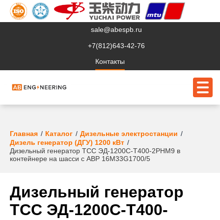
sale@abespb.ru
+7(812)643-42-76
Контакты
О компании
Главная
Каталог
Дизельные электростанции
Дизель генератор (ДГУ) 1200 кВт
Дизельный генератор ТСС ЭД-1200С-Т400-2РНМ9 в
Клиентам
контейнере на шасси с АВР 16M33G1700/5
Продукция
Дизельный генератор
Сервис
ТСС ЭД-1200С-Т400-
Судовое ЭО