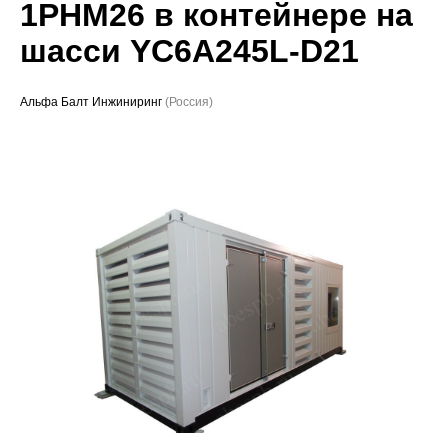
1РНМ26 в контейнере на
Проекты
шасси YC6A245L-D21
Альфа Балт Инжиниринг
(Россия)