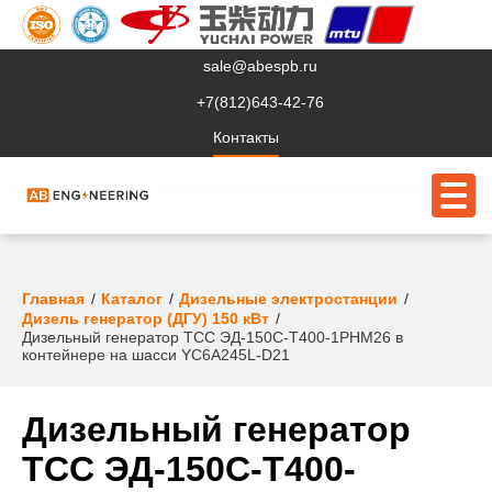
sale@abespb.ru
+7(812)643-42-76
Контакты
О компании
Главная
Каталог
Дизельные электростанции
Дизель генератор (ДГУ) 150 кВт
Дизельный генератор ТСС ЭД-150С-Т400-1РНМ26 в
Клиентам
контейнере на шасси YC6A245L-D21
Продукция
Дизельный генератор
Сервис
ТСС ЭД-150С-Т400-
Судовое ЭО