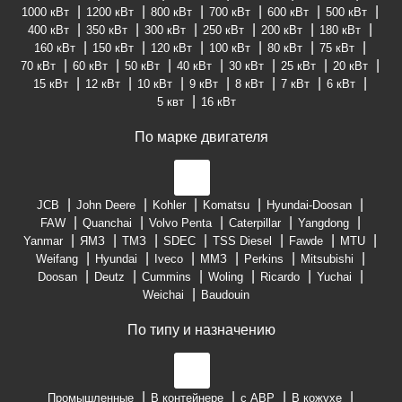
1000 кВт
1200 кВт
800 кВт
700 кВт
600 кВт
500 кВт
400 кВт
350 кВт
300 кВт
250 кВт
200 кВт
180 кВт
160 кВт
150 кВт
120 кВт
100 кВт
80 кВт
75 кВт
70 кВт
60 кВт
50 кВт
40 кВт
30 кВт
25 кВт
20 кВт
15 кВт
12 кВт
10 кВт
9 кВт
8 кВт
7 кВт
6 кВт
5 квт
16 кВт
По марке двигателя
JCB
John Deere
Kohler
Komatsu
Hyundai-Doosan
FAW
Quanchai
Volvo Penta
Caterpillar
Yangdong
Yanmar
ЯМЗ
ТМЗ
SDEC
TSS Diesel
Fawde
MTU
Weifang
Hyundai
Iveco
ММЗ
Perkins
Mitsubishi
Doosan
Deutz
Cummins
Woling
Ricardo
Yuchai
Weichai
Baudouin
По типу и назначению
Промышленные
В контейнере
с АВР
В кожухе