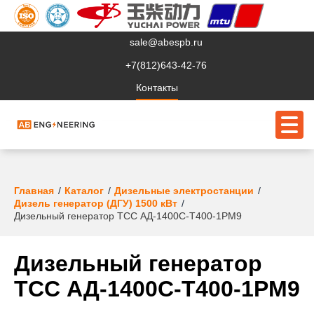
sale@abespb.ru
+7(812)643-42-76
Контакты
О компании
Главная
Каталог
Дизельные электростанции
Дизель генератор (ДГУ) 1500 кВт
Клиентам
Дизельный генератор ТСС АД-1400С-Т400-1РМ9
Продукция
Дизельный генератор
Сервис
ТСС АД-1400С-Т400-1РМ9
Судовое ЭО