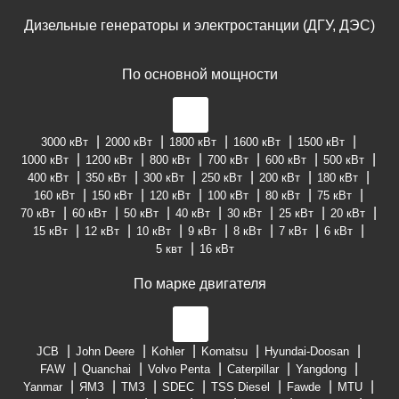
Дизельные генераторы и электростанции (ДГУ, ДЭС)
По основной мощности
3000 кВт
2000 кВт
1800 кВт
1600 кВт
1500 кВт
1000 кВт
1200 кВт
800 кВт
700 кВт
600 кВт
500 кВт
400 кВт
350 кВт
300 кВт
250 кВт
200 кВт
180 кВт
160 кВт
150 кВт
120 кВт
100 кВт
80 кВт
75 кВт
70 кВт
60 кВт
50 кВт
40 кВт
30 кВт
25 кВт
20 кВт
15 кВт
12 кВт
10 кВт
9 кВт
8 кВт
7 кВт
6 кВт
5 квт
16 кВт
По марке двигателя
JCB
John Deere
Kohler
Komatsu
Hyundai-Doosan
FAW
Quanchai
Volvo Penta
Caterpillar
Yangdong
Yanmar
ЯМЗ
ТМЗ
SDEC
TSS Diesel
Fawde
MTU