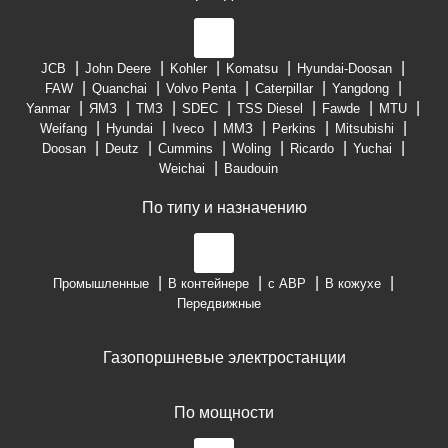
JCB
John Deere
Kohler
Komatsu
Hyundai-Doosan
FAW
Quanchai
Volvo Penta
Caterpillar
Yangdong
Yanmar
ЯМЗ
ТМЗ
SDEC
TSS Diesel
Fawde
MTU
Weifang
Hyundai
Iveco
ММЗ
Perkins
Mitsubishi
Doosan
Deutz
Cummins
Woling
Ricardo
Yuchai
Weichai
Baudouin
По типу и назначению
Промышленные
В контейнере
с АВР
В кожухе
Передвижные
Газопоршневые электростанции
По мощности