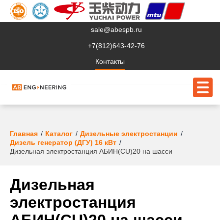
sale@abespb.ru
+7(812)643-42-76
Контакты
О компании
Главная
Каталог
Дизельные электростанции
Дизель генератор (ДГУ) 16 кВт
Клиентам
Дизельная электростанция АБИН(CU)20 на шасси
Продукция
Дизельная
Сервис
электростанция
Судовое ЭО
АБИН(CU)20 на шасси