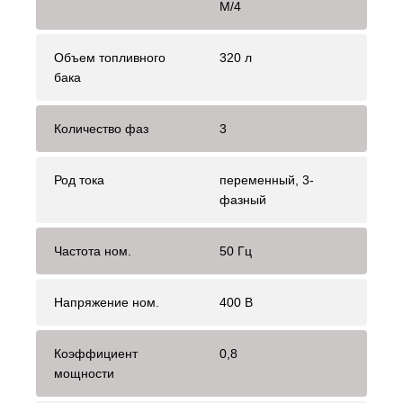
M/4
Объем топливного
320 л
бака
Количество фаз
3
Род тока
переменный, 3-
фазный
Частота ном.
50 Гц
Напряжение ном.
400 В
Коэффициент
0,8
мощности