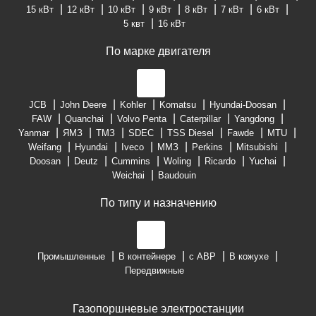
15 кВт
12 кВт
10 кВт
9 кВт
8 кВт
7 кВт
6 кВт
5 квт
16 кВт
По марке двигателя
JCB
John Deere
Kohler
Komatsu
Hyundai-Doosan
FAW
Quanchai
Volvo Penta
Caterpillar
Yangdong
Yanmar
ЯМЗ
ТМЗ
SDEC
TSS Diesel
Fawde
MTU
Weifang
Hyundai
Iveco
ММЗ
Perkins
Mitsubishi
Doosan
Deutz
Cummins
Woling
Ricardo
Yuchai
Weichai
Baudouin
По типу и назначению
Промышленные
В контейнере
с АВР
В кожухе
Передвижные
Газопоршневые электростанции