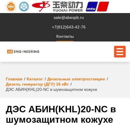
sale@abespb.ru
+7(812)643-42-76
Контакты
О компании
Главная
Каталог
Дизельные электростанции
Дизель генератор (ДГУ) 16 кВт
Клиентам
ДЭС АБИН(KHL)20-NC в шумозащитном кожухе
Продукция
ДЭС АБИН(KHL)20-NC в
Сервис
шумозащитном кожухе
Судовое ЭО