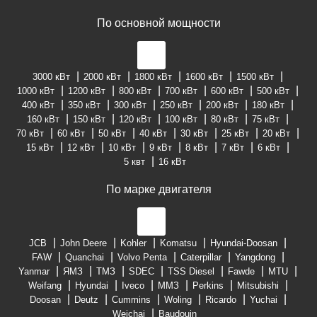
По основной мощности
3000 кВт
2000 кВт
1800 кВт
1600 кВт
1500 кВт
1000 кВт
1200 кВт
800 кВт
700 кВт
600 кВт
500 кВт
400 кВт
350 кВт
300 кВт
250 кВт
200 кВт
180 кВт
160 кВт
150 кВт
120 кВт
100 кВт
80 кВт
75 кВт
70 кВт
60 кВт
50 кВт
40 кВт
30 кВт
25 кВт
20 кВт
15 кВт
12 кВт
10 кВт
9 кВт
8 кВт
7 кВт
6 кВт
5 квт
16 кВт
По марке двигателя
JCB
John Deere
Kohler
Komatsu
Hyundai-Doosan
FAW
Quanchai
Volvo Penta
Caterpillar
Yangdong
Yanmar
ЯМЗ
ТМЗ
SDEC
TSS Diesel
Fawde
MTU
Weifang
Hyundai
Iveco
ММЗ
Perkins
Mitsubishi
Doosan
Deutz
Cummins
Woling
Ricardo
Yuchai
Weichai
Baudouin