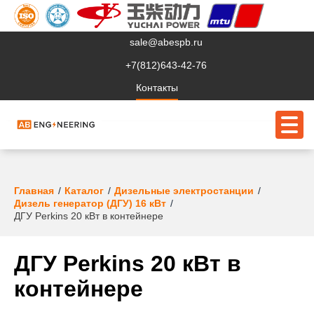
sale@abespb.ru
+7(812)643-42-76
Контакты
О компании
Главная
Каталог
Дизельные электростанции
Дизель генератор (ДГУ) 16 кВт
Клиентам
ДГУ Perkins 20 кВт в контейнере
Продукция
ДГУ Perkins 20 кВт в
Сервис
контейнере
Судовое ЭО