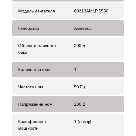
Модель двигателя
80313AM1P.S550
Генератор
Амперос
Объем топливного
200 л
бака
Количество фаз
1
Частота ном.
50 Гц
Напряжение ном.
230 В
Коэффициент
1 (cos φ)
мощности