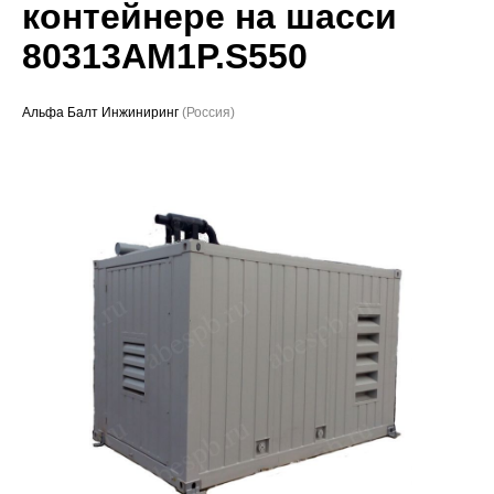
контейнере на шасси
Проекты
80313AM1P.S550
Альфа Балт Инжиниринг
(Россия)