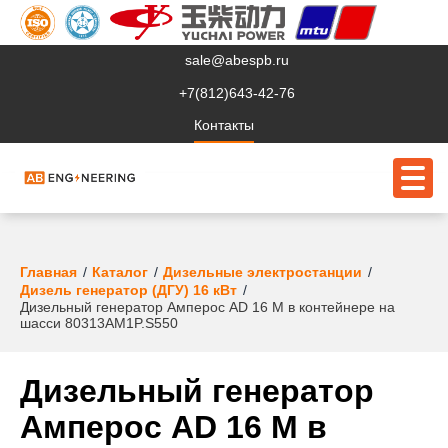
sale@abespb.ru
+7(812)643-42-76
Контакты
О компании
Главная
Каталог
Дизельные электростанции
Дизель генератор (ДГУ) 16 кВт
Дизельный генератор Амперос AD 16 M в контейнере на
Клиентам
шасси 80313AM1P.S550
Продукция
Дизельный генератор
Сервис
Амперос AD 16 M в
Судовое ЭО