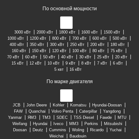
По основной мощности
3000 кВт
2000 кВт
1800 кВт
1600 кВт
1500 кВт
1000 кВт
1200 кВт
800 кВт
700 кВт
600 кВт
500 кВт
400 кВт
350 кВт
300 кВт
250 кВт
200 кВт
180 кВт
160 кВт
150 кВт
120 кВт
100 кВт
80 кВт
75 кВт
70 кВт
60 кВт
50 кВт
40 кВт
30 кВт
25 кВт
20 кВт
15 кВт
12 кВт
10 кВт
9 кВт
8 кВт
7 кВт
6 кВт
5 квт
16 кВт
По марке двигателя
JCB
John Deere
Kohler
Komatsu
Hyundai-Doosan
FAW
Quanchai
Volvo Penta
Caterpillar
Yangdong
Yanmar
ЯМЗ
ТМЗ
SDEC
TSS Diesel
Fawde
MTU
Weifang
Hyundai
Iveco
ММЗ
Perkins
Mitsubishi
Doosan
Deutz
Cummins
Woling
Ricardo
Yuchai
Weichai
Baudouin