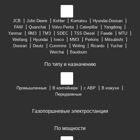
JCB
John Deere
Kohler
Komatsu
Hyundai-Doosan
FAW
Quanchai
Volvo Penta
Caterpillar
Yangdong
Yanmar
ЯМЗ
ТМЗ
SDEC
TSS Diesel
Fawde
MTU
Weifang
Hyundai
Iveco
ММЗ
Perkins
Mitsubishi
Doosan
Deutz
Cummins
Woling
Ricardo
Yuchai
Weichai
Baudouin
По типу и назначению
Промышленные
В контейнере
с АВР
В кожухе
Передвижные
Газопоршневые электростанции
По мощности