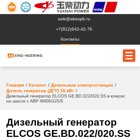
sale@abespb.ru
+7(812)643-42-76
Контакты
О компании
Главная
Каталог
Дизельные электростанции
Дизель генератор (ДГУ) 16 кВт
Дизельный генератор ELCOS GE.BD.022/020.SS в кожухе
Клиентам
на шасси с АВР 4M06G25/5
Продукция
Дизельный генератор
Сервис
ELCOS GE.BD.022/020.SS
Судовое ЭО