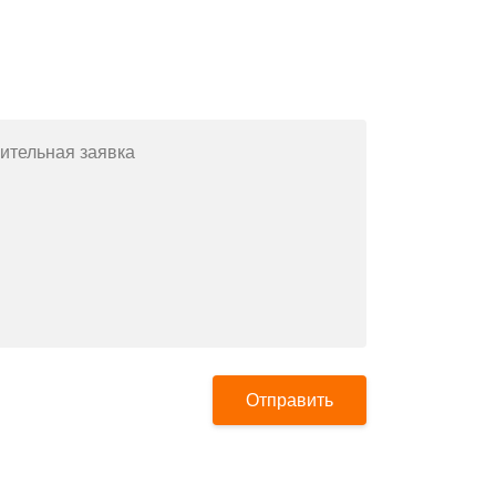
Заполните форму или позвоните
по телефону
+7(812)643-42-76
ительная заявка
Отправить