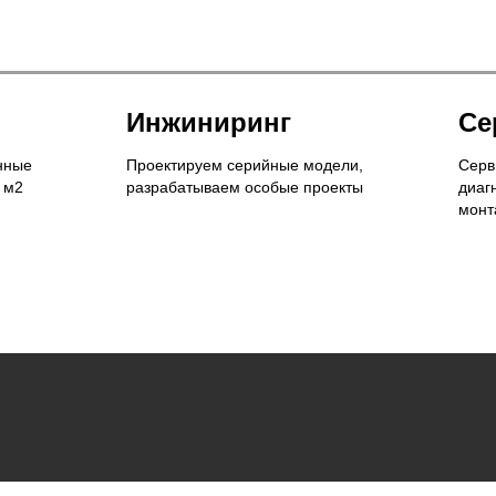
Инжиниринг
Се
нные
Проектируем серийные модели,
Серв
 м2
разрабатываем особые проекты
диаг
монт