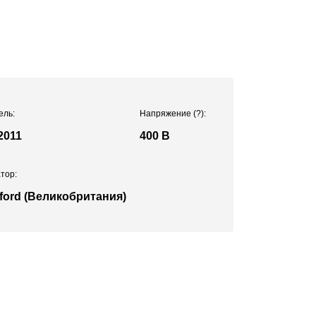
ель:
Напряжение
(?)
:
2011
400 В
тор:
ford (Великобритания)