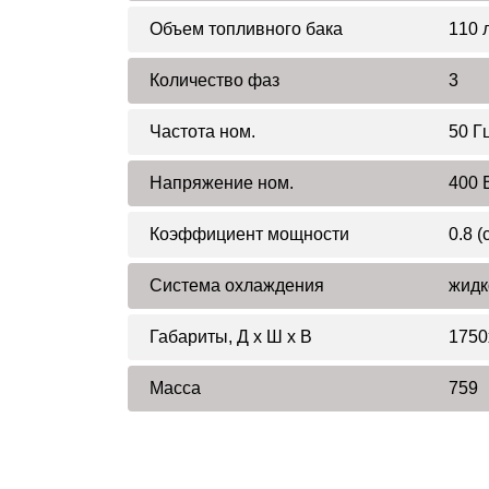
Объем топливного бака
110 
Количество фаз
3
Частота ном.
50 Г
Напряжение ном.
400 
Коэффициент мощности
0.8 (
Система охлаждения
жидк
Габариты, Д x Ш x В
1750
Масса
759