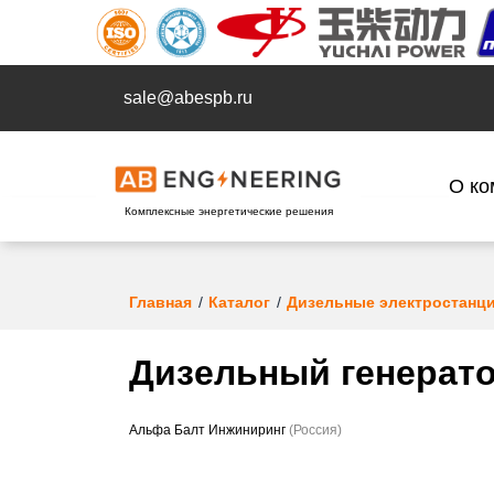
sale@abespb.ru
О ко
Комплексные энергетические решения
Главная
Каталог
Дизельные электростанц
Дизельный генерато
Альфа Балт Инжиниринг
(Россия)