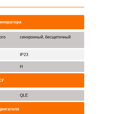
генератора
ого
синхронный, бесщеточный
IP23
H
СУ
QLE
двигателя