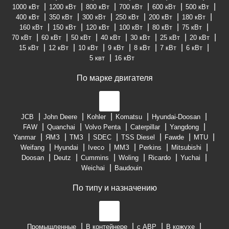
1000 кВт
1200 кВт
800 кВт
700 кВт
600 кВт
500 кВт
400 кВт
350 кВт
300 кВт
250 кВт
200 кВт
180 кВт
160 кВт
150 кВт
120 кВт
100 кВт
80 кВт
75 кВт
70 кВт
60 кВт
50 кВт
40 кВт
30 кВт
25 кВт
20 кВт
15 кВт
12 кВт
10 кВт
9 кВт
8 кВт
7 кВт
6 кВт
5 квт
16 кВт
По марке двигателя
JCB
John Deere
Kohler
Komatsu
Hyundai-Doosan
FAW
Quanchai
Volvo Penta
Caterpillar
Yangdong
Yanmar
ЯМЗ
ТМЗ
SDEC
TSS Diesel
Fawde
MTU
Weifang
Hyundai
Iveco
ММЗ
Perkins
Mitsubishi
Doosan
Deutz
Cummins
Woling
Ricardo
Yuchai
Weichai
Baudouin
По типу и назначению
Промышленные
В контейнере
с АВР
В кожухе