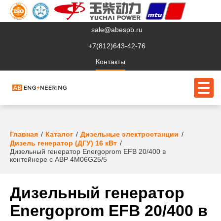
sale@abespb.ru
+7(812)643-42-76
Контакты
О компании
Главная
Каталог
Дизельные электростанции
Дизель генератор (ДГУ) 16 кВт
Дизельный генератор Energoprom EFB 20/400 в
Клиентам
контейнере с АВР 4M06G25/5
Продукция
Дизельный генератор
Сервис
Energoprom EFB 20/400 в
Судовое ЭО