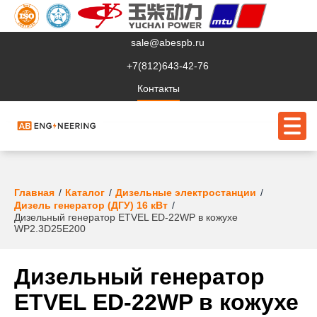
sale@abespb.ru
+7(812)643-42-76
Контакты
О компании
Главная
Каталог
Дизельные электростанции
Дизель генератор (ДГУ) 16 кВт
Дизельный генератор ETVEL ED-22WP в кожухе
Клиентам
WP2.3D25E200
Продукция
Дизельный генератор
Сервис
ETVEL ED-22WP в кожухе
Судовое ЭО