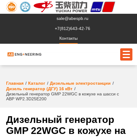
sale@abespb.ru
+7(812)643-42-76
Контакты
О компании
Главная
Каталог
Дизельные электростанции
Дизель генератор (ДГУ) 16 кВт
Дизельный генератор GMP 22WGC в кожухе на шасси с
Клиентам
АВР WP2.3D25E200
Продукция
Дизельный генератор
Сервис
GMP 22WGC в кожухе на
Судовое ЭО