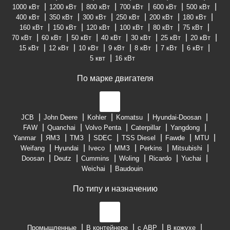
1000 кВт
1200 кВт
800 кВт
700 кВт
600 кВт
500 кВт
400 кВт
350 кВт
300 кВт
250 кВт
200 кВт
180 кВт
160 кВт
150 кВт
120 кВт
100 кВт
80 кВт
75 кВт
70 кВт
60 кВт
50 кВт
40 кВт
30 кВт
25 кВт
20 кВт
15 кВт
12 кВт
10 кВт
9 кВт
8 кВт
7 кВт
6 кВт
5 квт
16 кВт
По марке двигателя
JCB
John Deere
Kohler
Komatsu
Hyundai-Doosan
FAW
Quanchai
Volvo Penta
Caterpillar
Yangdong
Yanmar
ЯМЗ
ТМЗ
SDEC
TSS Diesel
Fawde
MTU
Weifang
Hyundai
Iveco
ММЗ
Perkins
Mitsubishi
Doosan
Deutz
Cummins
Woling
Ricardo
Yuchai
Weichai
Baudouin
По типу и назначению
Промышленные
В контейнере
с АВР
В кожухе