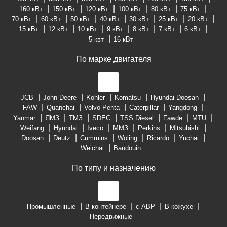
160 кВт
150 кВт
120 кВт
100 кВт
80 кВт
75 кВт
70 кВт
60 кВт
50 кВт
40 кВт
30 кВт
25 кВт
20 кВт
15 кВт
12 кВт
10 кВт
9 кВт
8 кВт
7 кВт
6 кВт
5 квт
16 кВт
По марке двигателя
JCB
John Deere
Kohler
Komatsu
Hyundai-Doosan
FAW
Quanchai
Volvo Penta
Caterpillar
Yangdong
Yanmar
ЯМЗ
ТМЗ
SDEC
TSS Diesel
Fawde
MTU
Weifang
Hyundai
Iveco
ММЗ
Perkins
Mitsubishi
Doosan
Deutz
Cummins
Woling
Ricardo
Yuchai
Weichai
Baudouin
По типу и назначению
Промышленные
В контейнере
с АВР
В кожухе
Передвижные