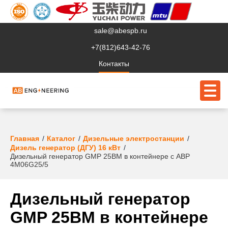
sale@abespb.ru
+7(812)643-42-76
Контакты
О компании
Главная
Каталог
Дизельные электростанции
Дизель генератор (ДГУ) 16 кВт
Дизельный генератор GMP 25BM в контейнере с АВР
Клиентам
4M06G25/5
Продукция
Дизельный генератор
Сервис
GMP 25BM в контейнере
Судовое ЭО