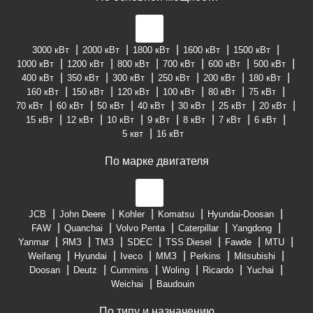
3000 кВт
2000 кВт
1800 кВт
1600 кВт
1500 кВт
1000 кВт
1200 кВт
800 кВт
700 кВт
600 кВт
500 кВт
400 кВт
350 кВт
300 кВт
250 кВт
200 кВт
180 кВт
160 кВт
150 кВт
120 кВт
100 кВт
80 кВт
75 кВт
70 кВт
60 кВт
50 кВт
40 кВт
30 кВт
25 кВт
20 кВт
15 кВт
12 кВт
10 кВт
9 кВт
8 кВт
7 кВт
6 кВт
5 квт
16 кВт
По марке двигателя
JCB
John Deere
Kohler
Komatsu
Hyundai-Doosan
FAW
Quanchai
Volvo Penta
Caterpillar
Yangdong
Yanmar
ЯМЗ
ТМЗ
SDEC
TSS Diesel
Fawde
MTU
Weifang
Hyundai
Iveco
ММЗ
Perkins
Mitsubishi
Doosan
Deutz
Cummins
Woling
Ricardo
Yuchai
Weichai
Baudouin
По типу и назначению