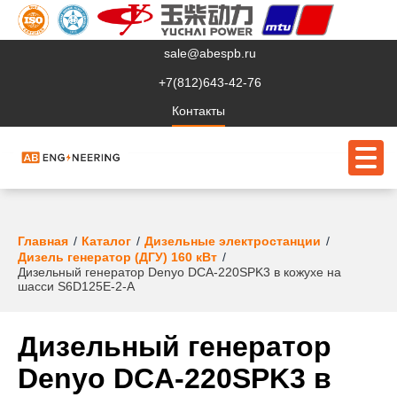
sale@abespb.ru
+7(812)643-42-76
Контакты
О компании
Главная
Каталог
Дизельные электростанции
Дизель генератор (ДГУ) 160 кВт
Дизельный генератор Denyo DCA-220SPK3 в кожухе на
Клиентам
шасси S6D125E-2-A
Продукция
Дизельный генератор
Сервис
Denyo DCA-220SPK3 в
Судовое ЭО