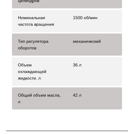
цилиндров
Номинальная
1500 об/мин
частота вращения
Тип регулятора
механический
оборотов
Объем
36 л
охлаждающей
жидкости, л
Общий объем масла,
42 л
л