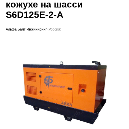
кожухе на шасси
Проекты
S6D125E-2-A
Альфа Балт Инжиниринг
(Россия)