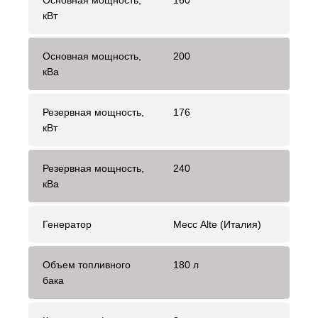
Основная мощность,
160
кВт
Основная мощность,
200
кВа
Резервная мощность,
176
кВт
Резервная мощность,
240
кВа
Генератор
Mecc Alte (Италия)
Объем топливного
180 л
бака