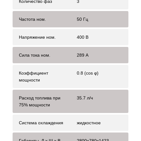
Количество фаз
3
Частота ном.
50 Гц
Напряжение ном.
400 В
Сила тока ном.
289 А
Коэффициент
0.8 (cos φ)
мощности
Расход топлива при
35.7 л/ч
75% мощности
Система охлаждения
жидкостное
Габариты, Д x Ш x В
2800x780x1423