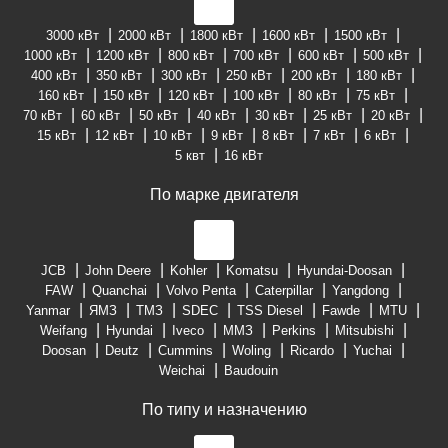
3000 кВт
2000 кВт
1800 кВт
1600 кВт
1500 кВт
1000 кВт
1200 кВт
800 кВт
700 кВт
600 кВт
500 кВт
400 кВт
350 кВт
300 кВт
250 кВт
200 кВт
180 кВт
160 кВт
150 кВт
120 кВт
100 кВт
80 кВт
75 кВт
70 кВт
60 кВт
50 кВт
40 кВт
30 кВт
25 кВт
20 кВт
15 кВт
12 кВт
10 кВт
9 кВт
8 кВт
7 кВт
6 кВт
5 квт
16 кВт
По марке двигателя
JCB
John Deere
Kohler
Komatsu
Hyundai-Doosan
FAW
Quanchai
Volvo Penta
Caterpillar
Yangdong
Yanmar
ЯМЗ
ТМЗ
SDEC
TSS Diesel
Fawde
MTU
Weifang
Hyundai
Iveco
ММЗ
Perkins
Mitsubishi
Doosan
Deutz
Cummins
Woling
Ricardo
Yuchai
Weichai
Baudouin
По типу и назначению