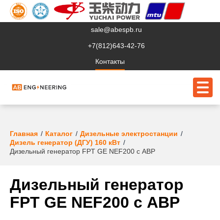
sale@abespb.ru
+7(812)643-42-76
Контакты
О компании
Главная
Каталог
Дизельные электростанции
Дизель генератор (ДГУ) 160 кВт
Клиентам
Дизельный генератор FPT GE NEF200 с АВР
Продукция
Дизельный генератор
Сервис
FPT GE NEF200 с АВР
Судовое ЭО