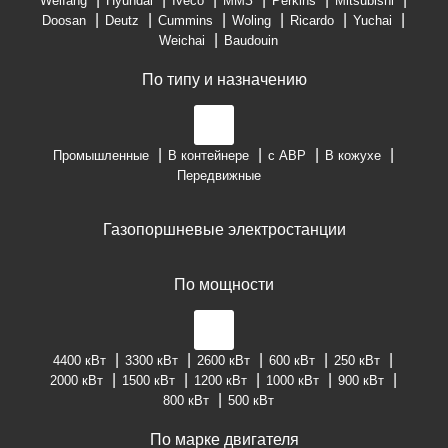
Weifang
Hyundai
Iveco
ММЗ
Perkins
Mitsubishi
Doosan
Deutz
Cummins
Woling
Ricardo
Yuchai
Weichai
Baudouin
По типу и назначению
Промышленные
В контейнере
с АВР
В кожухе
Передвижные
Газопоршневые электростанции
По мощности
4400 кВт
3300 кВт
2600 кВт
600 кВт
250 кВт
2000 кВт
1500 кВт
1200 кВт
1000 кВт
900 кВт
800 кВт
500 кВт
По марке двигателя