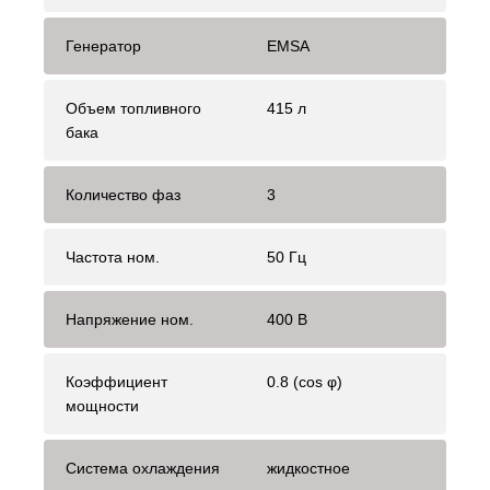
Генератор
EMSA
Объем топливного
415 л
бака
Количество фаз
3
Частота ном.
50 Гц
Напряжение ном.
400 В
Коэффициент
0.8 (cos φ)
мощности
Система охлаждения
жидкостное