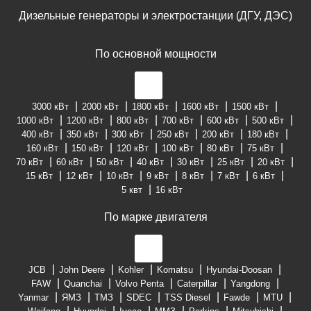
Дизельные генераторы и электростанции (ДГУ, ДЭС)
По основной мощности
3000 кВт
2000 кВт
1800 кВт
1600 кВт
1500 кВт
1000 кВт
1200 кВт
800 кВт
700 кВт
600 кВт
500 кВт
400 кВт
350 кВт
300 кВт
250 кВт
200 кВт
180 кВт
160 кВт
150 кВт
120 кВт
100 кВт
80 кВт
75 кВт
70 кВт
60 кВт
50 кВт
40 кВт
30 кВт
25 кВт
20 кВт
15 кВт
12 кВт
10 кВт
9 кВт
8 кВт
7 кВт
6 кВт
5 квт
16 кВт
По марке двигателя
JCB
John Deere
Kohler
Komatsu
Hyundai-Doosan
FAW
Quanchai
Volvo Penta
Caterpillar
Yangdong
Yanmar
ЯМЗ
ТМЗ
SDEC
TSS Diesel
Fawde
MTU