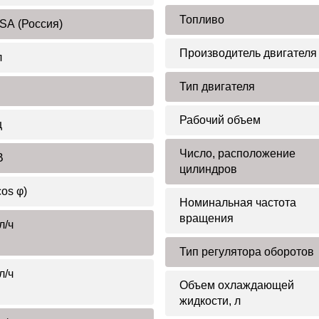
Топливо
SA (Россия)
Производитель двигателя
л
Тип двигателя
Рабочий объем
ц
Число, расположение
В
цилиндров
cos φ)
Номинальная частота
вращения
л/ч
Тип регулятора оборотов
л/ч
Объем охлаждающей
жидкости, л