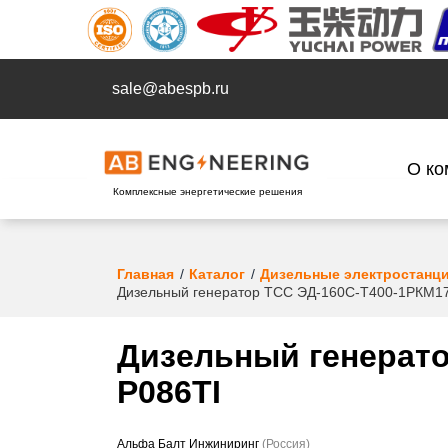
sale@abespb.ru
О ко
Комплексные энергетические решения
Главная
Каталог
Дизельные электростанц
Дизельный генератор ТСС ЭД-160С-Т400-1РКМ17 
Дизельный генерато
P086TI
Альфа Балт Инжиниринг
(Россия)