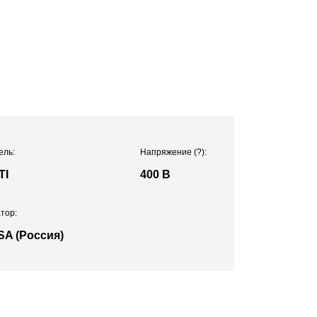
ель:
Напряжение
(?)
:
TI
400 В
тор:
SA (Россия)