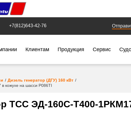
+7(812)643-42-76
Отправи
мпании
Клиентам
Продукция
Сервис
Суд
ии
Дизель генератор (ДГУ) 160 кВт
в кожухе на шасси P086TI
р ТСС ЭД-160С-Т400-1РКМ17