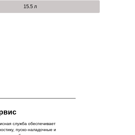
15.5 л
рвис
исная служба обеспечивает
ностику, пуско-наладочные и