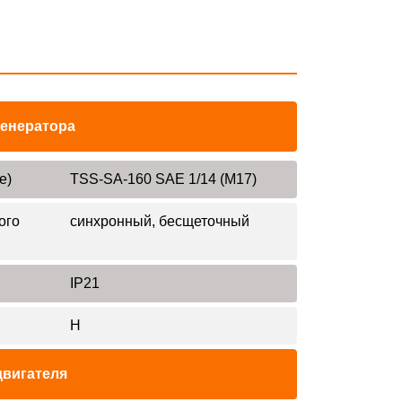
генератора
е)
TSS-SA-160 SAE 1/14 (М17)
ого
синхронный, бесщеточный
IP21
H
двигателя