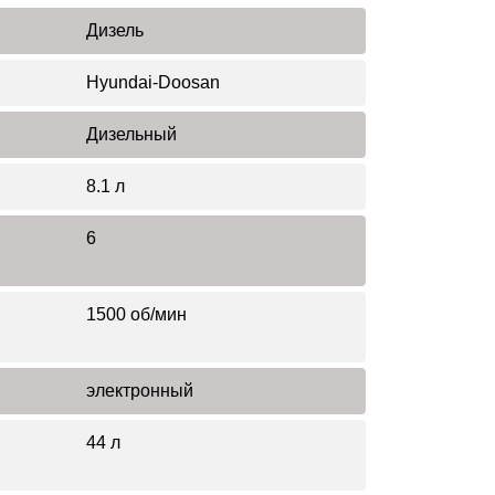
Дизель
Hyundai-Doosan
Дизельный
8.1 л
6
1500 об/мин
электронный
44 л