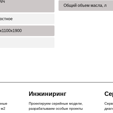
л/ч
Общий объем масла, л
остное
x1100x1900
Инжиниринг
Се
нные
Проектируем серийные модели,
Серв
 м2
разрабатываем особые проекты
диаг