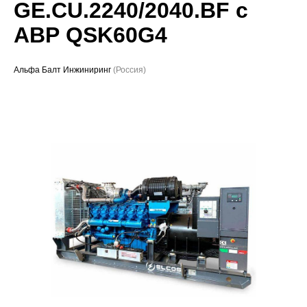
GE.CU.2240/2040.BF с
Проекты
АВР QSK60G4
Альфа Балт Инжиниринг
(Россия)