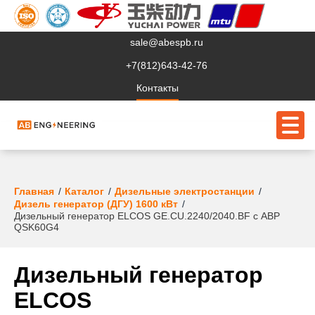
sale@abespb.ru
+7(812)643-42-76
Контакты
О компании
Главная
Каталог
Дизельные электростанции
Дизель генератор (ДГУ) 1600 кВт
Дизельный генератор ELCOS GE.CU.2240/2040.BF с АВР
Клиентам
QSK60G4
Продукция
Дизельный генератор
Сервис
ELCOS
Судовое ЭО