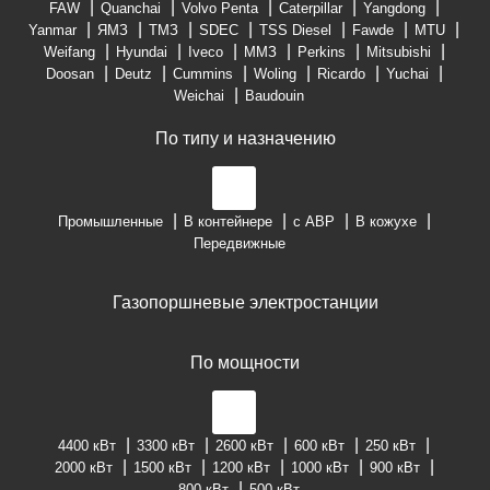
FAW
Quanchai
Volvo Penta
Caterpillar
Yangdong
Yanmar
ЯМЗ
ТМЗ
SDEC
TSS Diesel
Fawde
MTU
Weifang
Hyundai
Iveco
ММЗ
Perkins
Mitsubishi
Doosan
Deutz
Cummins
Woling
Ricardo
Yuchai
Weichai
Baudouin
По типу и назначению
Промышленные
В контейнере
с АВР
В кожухе
Передвижные
Газопоршневые электростанции
По мощности
4400 кВт
3300 кВт
2600 кВт
600 кВт
250 кВт
2000 кВт
1500 кВт
1200 кВт
1000 кВт
900 кВт
800 кВт
500 кВт