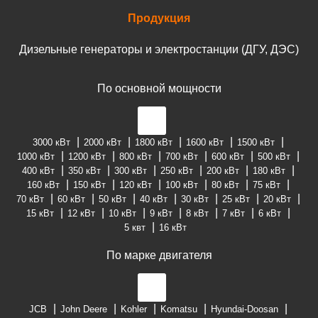
Продукция
Дизельные генераторы и электростанции (ДГУ, ДЭС)
По основной мощности
3000 кВт
2000 кВт
1800 кВт
1600 кВт
1500 кВт
1000 кВт
1200 кВт
800 кВт
700 кВт
600 кВт
500 кВт
400 кВт
350 кВт
300 кВт
250 кВт
200 кВт
180 кВт
160 кВт
150 кВт
120 кВт
100 кВт
80 кВт
75 кВт
70 кВт
60 кВт
50 кВт
40 кВт
30 кВт
25 кВт
20 кВт
15 кВт
12 кВт
10 кВт
9 кВт
8 кВт
7 кВт
6 кВт
5 квт
16 кВт
По марке двигателя
JCB
John Deere
Kohler
Komatsu
Hyundai-Doosan